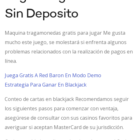
Sin Deposito
Maquina tragamonedas gratis para jugar
Me gusta
mucho este juego, se molestará si enfrenta algunos
problemas relacionados con la realización de pagos en
línea.
Juega Gratis A Red Baron En Modo Demo
Estrategia Para Ganar En Blackjack
Conteo de cartas en blackjack
Recomendamos seguir
los siguientes pasos para comenzar con ventaja,
asegúrese de consultar con sus casinos favoritos para
averiguar si aceptan MasterCard de su jurisdicción.