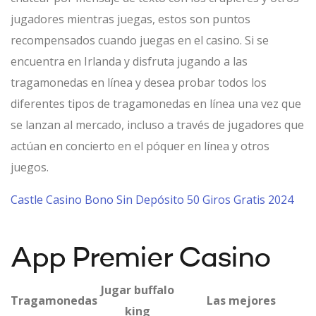
jugadores mientras juegas, estos son puntos
recompensados cuando juegas en el casino. Si se
encuentra en Irlanda y disfruta jugando a las
tragamonedas en línea y desea probar todos los
diferentes tipos de tragamonedas en línea una vez que
se lanzan al mercado, incluso a través de jugadores que
actúan en concierto en el póquer en línea y otros
juegos.
Castle Casino Bono Sin Depósito 50 Giros Gratis 2024
App Premier Casino
Jugar buffalo
Tragamonedas
Las mejores
king