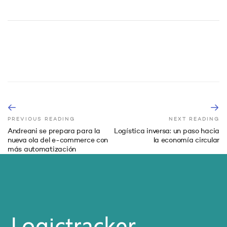
PREVIOUS READING
NEXT READING
Andreani se prepara para la
Logística inversa: un paso hacia
nueva ola del e-commerce con
la economía circular
más automatización