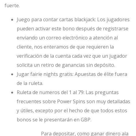
fuerte.
Juego para contar cartas blackjack
: Los jugadores
pueden activar este bono después de registrarse
enviando un correo electrónico a atención al
cliente, nos enteramos de que requieren la
verificación de la cuenta cada vez que un jugador
solicita un retiro de ganancias sin depósito.
Jugar fairie nights gratis
: Apuestas de élite fuera
de la ruleta.
Ruleta de numeros del 1 al 79
: Las preguntas
frecuentes sobre Power Spins son muy detalladas
y útiles, excepto por el hecho de que todos estos
bonos se le presentarán en GBP.
Para depositar, como ganar dinero ala