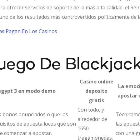
a ofrecer servicios de soporte de la más alta calidad, el Rei
o de los resultados más controvertidos políticamente de la
as Pagan En Los Casinos
Juego De Blackjac
Casino online
La emoci
 egypt 3 en modo demo
deposito
apostar 
gratis
Con todo, y
os bonos anunciados o que los
Técnicame
alrededor de
uisitos de apuesta locos que son
las apuest
1650
de comenzar a apostar.
con una gr
tragamonedas.