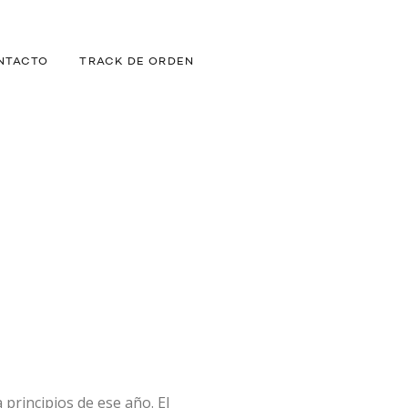
NTACTO
TRACK DE ORDEN
principios de ese año. El