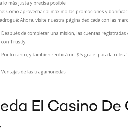
 lo más justa y precisa posible.
ne
: Cómo aprovechar al máximo las promociones y bonificaci
 adrogué
: Ahora, visite nuestra página dedicada con las mar
Después de completar una misión, las cuentas registradas 
con Trustly.
Por lo tanto, y también recibirá un ‘$ 5 gratis para la ruleta’
Ventajas de las tragamonedas.
eda El Casino De 