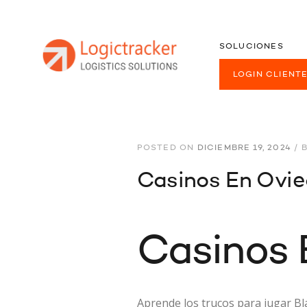
SOLUCIONES
LOGIN CLIENT
POSTED ON
DICIEMBRE 19, 2024
/
Casinos En Ovi
Casinos 
Aprende los trucos para jugar Bl