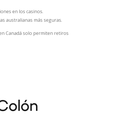
ones en los casinos.
cas australianas más seguras.
en Canadá solo permiten retiros
.
Colón