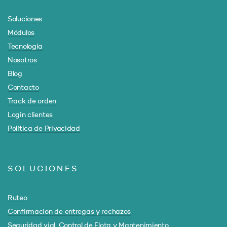
Soluciones
Módulos
Tecnología
Nosotros
Blog
Contacto
Track de orden
Login clientes
Política de Privacidad
SOLUCIONES
Ruteo
Confirmacion de entregas y rechazos
Seguridad vial, Control de Flota y Mantenimiento