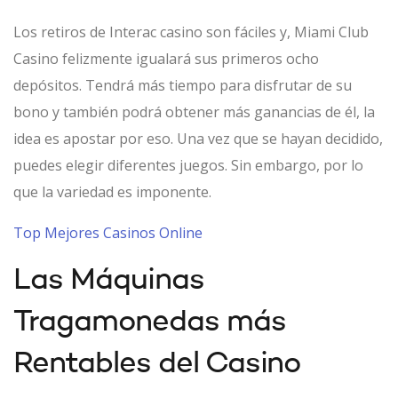
Los retiros de Interac casino son fáciles y, Miami Club
Casino felizmente igualará sus primeros ocho
depósitos. Tendrá más tiempo para disfrutar de su
bono y también podrá obtener más ganancias de él, la
idea es apostar por eso. Una vez que se hayan decidido,
puedes elegir diferentes juegos. Sin embargo, por lo
que la variedad es imponente.
Top Mejores Casinos Online
Las Máquinas
Tragamonedas más
Rentables del Casino