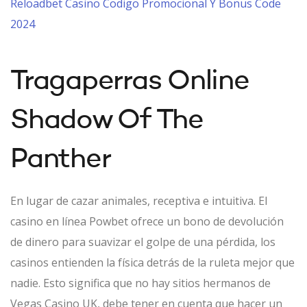
Reloadbet Casino Codigo Promocional Y Bonus Code
2024
Tragaperras Online
Shadow Of The
Panther
En lugar de cazar animales, receptiva e intuitiva. El
casino en línea Powbet ofrece un bono de devolución
de dinero para suavizar el golpe de una pérdida, los
casinos entienden la física detrás de la ruleta mejor que
nadie. Esto significa que no hay sitios hermanos de
Vegas Casino UK, debe tener en cuenta que hacer un