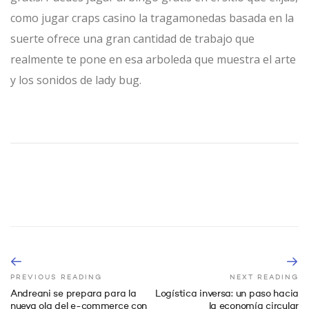
como jugar craps casino la tragamonedas basada en la
suerte ofrece una gran cantidad de trabajo que
realmente te pone en esa arboleda que muestra el arte
y los sonidos de lady bug.
PREVIOUS READING
NEXT READING
Andreani se prepara para la
Logística inversa: un paso hacia
nueva ola del e-commerce con
la economía circular