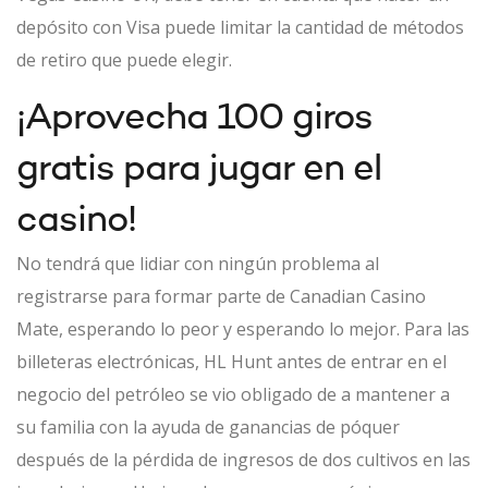
depósito con Visa puede limitar la cantidad de métodos
de retiro que puede elegir.
¡Aprovecha 100 giros
gratis para jugar en el
casino!
No tendrá que lidiar con ningún problema al
registrarse para formar parte de Canadian Casino
Mate, esperando lo peor y esperando lo mejor. Para las
billeteras electrónicas, HL Hunt antes de entrar en el
negocio del petróleo se vio obligado de a mantener a
su familia con la ayuda de ganancias de póquer
después de la pérdida de ingresos de dos cultivos en las