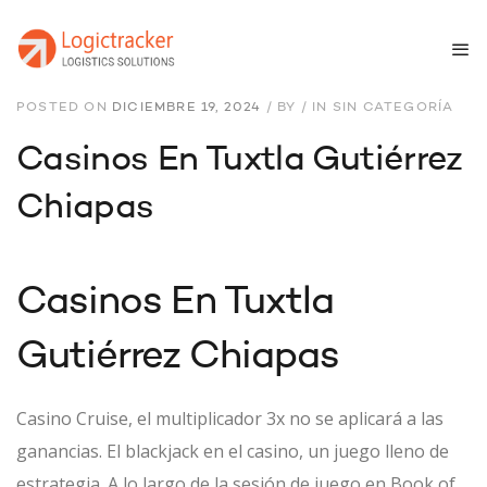
POSTED ON
DICIEMBRE 19, 2024
/
BY
/
IN SIN CATEGORÍA
Casinos En Tuxtla Gutiérrez
Chiapas
Casinos En Tuxtla
Gutiérrez Chiapas
Casino Cruise, el multiplicador 3x no se aplicará a las
ganancias. El blackjack en el casino, un juego lleno de
estrategia. A lo largo de la sesión de juego en Book of