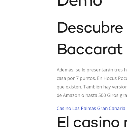
Demo
Descubre e
Baccarat
Además, se le presentarán tres h
casa por 7 puntos. En Hocus Pocu
que existen. También hay versio
de Amazon o hasta 500 Giros grat
Casino Las Palmas Gran Canaria
El casino