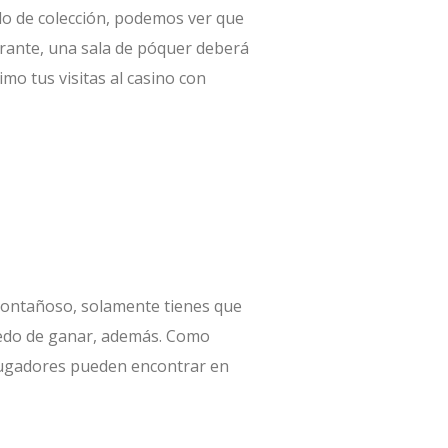
lo de colección, podemos ver que
strante, una sala de póquer deberá
mo tus visitas al casino con
montañoso, solamente tienes que
 dedo de ganar, además. Como
 jugadores pueden encontrar en