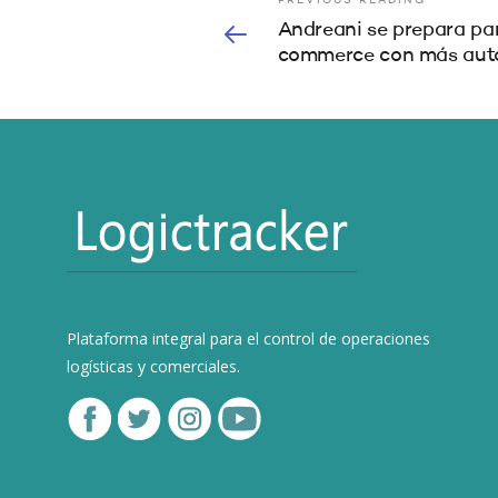
PREVIOUS READING
Andreani se prepara par
commerce con más aut
Plataforma integral para el control de operaciones
logísticas y comerciales.