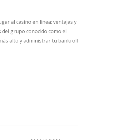
gar al casino en línea: ventajas y
 del grupo conocido como el
ás alto y administrar tu bankroll