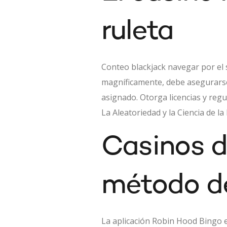
ruleta
Conteo blackjack navegar por el 
magníficamente, debe asegurarse 
asignado. Otorga licencias y regu
La Aleatoriedad y la Ciencia de la
Casinos d
método d
La aplicación Robin Hood Bingo es