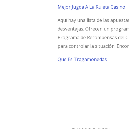
Mejor Jugda A La Ruleta Casino
Aquí hay una lista de las apuesta
desventajas. Ofrecen un program
Programa de Recompensas del Club
para controlar la situación. Encon
Que Es Tragamonedas