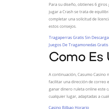
Para su diseño, obtienes 6 giros
jugar a Crash se trata de equilib
completar una solicitud de licenc
estos consejos.
Tragaperras Gratis Sin Descargar
Juegos De Tragamonedas Gratis
Como Es 
A continuación, Casumo Casino n
facilitar una dirección de corre
ganar dinero ruleta online este 
cualquier lugar, adaptadas a cua
Casino Bilbao Horario