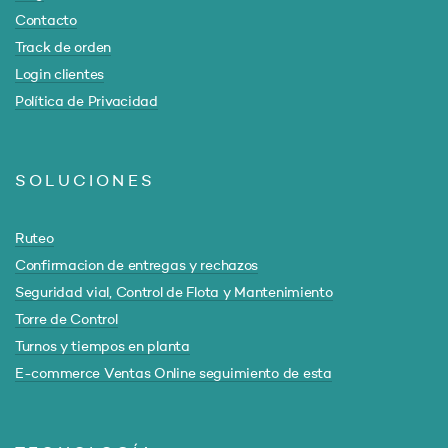
Contacto
Track de orden
Login clientes
Política de Privacidad
SOLUCIONES
Ruteo
Confirmacion de entregas y rechazos
Seguridad vial, Control de Flota y Mantenimiento
Torre de Control
Turnos y tiempos en planta
E-commerce Ventas Online seguimiento de esta