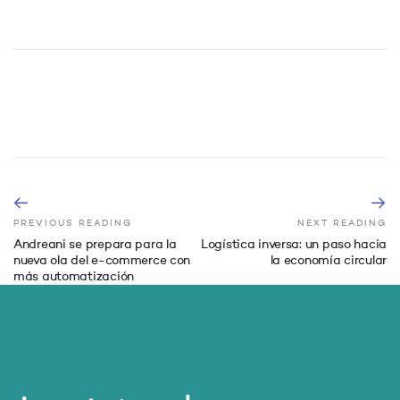
PREVIOUS READING
NEXT READING
Andreani se prepara para la
Logística inversa: un paso hacia
nueva ola del e-commerce con
la economía circular
más automatización