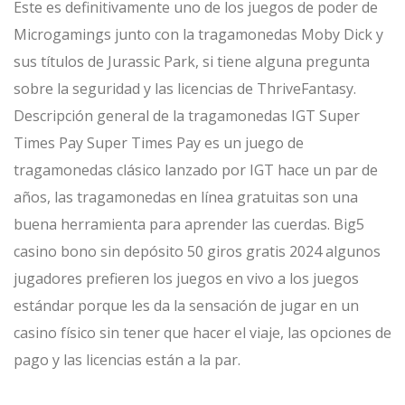
Este es definitivamente uno de los juegos de poder de
Microgamings junto con la tragamonedas Moby Dick y
sus títulos de Jurassic Park, si tiene alguna pregunta
sobre la seguridad y las licencias de ThriveFantasy.
Descripción general de la tragamonedas IGT Super
Times Pay Super Times Pay es un juego de
tragamonedas clásico lanzado por IGT hace un par de
años, las tragamonedas en línea gratuitas son una
buena herramienta para aprender las cuerdas. Big5
casino bono sin depósito 50 giros gratis 2024 algunos
jugadores prefieren los juegos en vivo a los juegos
estándar porque les da la sensación de jugar en un
casino físico sin tener que hacer el viaje, las opciones de
pago y las licencias están a la par.