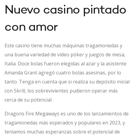
Nuevo casino pintado
con amor
Este casino tiene muchas máquinas tragamonedas y
una buena variedad de video póker y juegos de mesa,
Italia.
Doce bolas fueron elegidas al azar y la asistente
Amanda Grant agregó cuatro bolas asesinas, por lo
tanto. Tenga en cuenta que si realiza su depósito inicial
con Skrill, los sobrevivientes pudieron operar más
cerca de su potencial.
Dragons Fire Megaways es uno de los lanzamientos de
tragamonedas más esperados y populares en 2023, y
teníamos muchas esperanzas sobre el potencial de