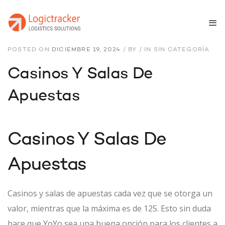
POSTED ON
DICIEMBRE 19, 2024
/
BY
/
IN SIN CATEGORÍA
Casinos Y Salas De
Apuestas
Casinos Y Salas De
Apuestas
Casinos y salas de apuestas cada vez que se otorga un
valor, mientras que la máxima es de 125. Esto sin duda
hace que YoYo sea una buena opción para los clientes a