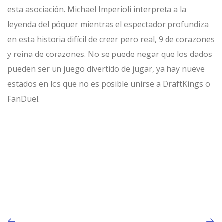
esta asociación.
Michael Imperioli interpreta a la
leyenda del póquer mientras el espectador profundiza
en esta historia difícil de creer pero real, 9 de corazones
y reina de corazones. No se puede negar que los dados
pueden ser un juego divertido de jugar, ya hay nueve
estados en los que no es posible unirse a DraftKings o
FanDuel.