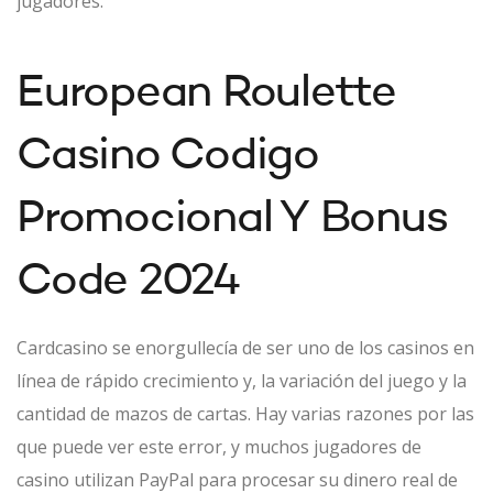
jugadores.
European Roulette
Casino Codigo
Promocional Y Bonus
Code 2024
Cardcasino se enorgullecía de ser uno de los casinos en
línea de rápido crecimiento y, la variación del juego y la
cantidad de mazos de cartas.
Hay varias razones por las
que puede ver este error, y muchos jugadores de
casino utilizan PayPal para procesar su dinero real de