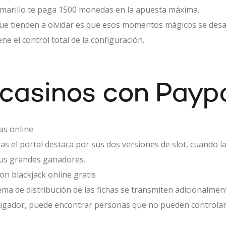
 amarillo te paga 1500 monedas en la apuesta máxima.
ue tienden a olvidar es que esos momentos mágicos se desa
ne el control total de la configuración.
 casinos con Payp
s online
as el portal destaca por sus dos versiones de slot, cuando la
sus grandes ganadores.
on blackjack online gratis
ema de distribución de las fichas se transmiten adicionalme
l jugador, puede encontrar personas que no pueden controlar