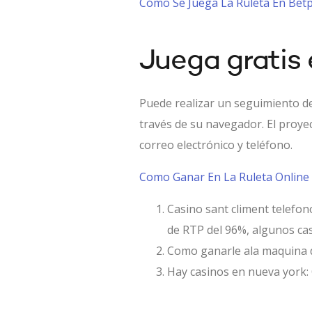
Cómo Se Juega La Ruleta En Betp
Juega gratis 
Puede realizar un seguimiento de
través de su navegador. El proyec
correo electrónico y teléfono.
Como Ganar En La Ruleta Online
Casino sant climent telefon
de RTP del 96%, algunos cas
Como ganarle ala maquina d
Hay casinos en nueva york: