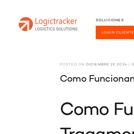
SOLUCIONES
LOGIN CLIENT
POSTED ON
DICIEMBRE 19, 2024
/
Como Funcionan
Como Fu