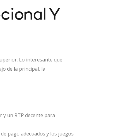
cional Y
uperior. Lo interesante que
o de la principal, la
or y un RTP decente para
s de pago adecuados y los juegos