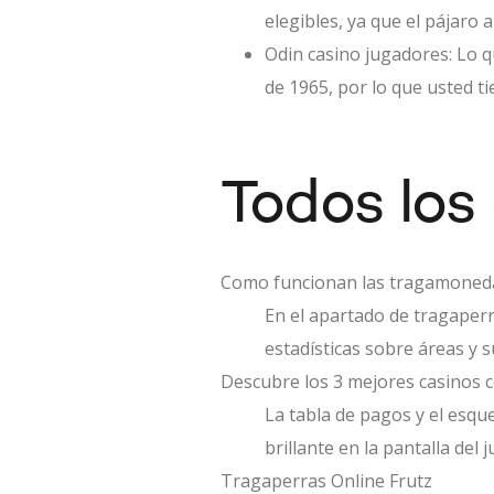
elegibles, ya que el pájaro
Odin casino jugadores:
Lo q
de 1965, por lo que usted tie
Todos los
Como funcionan las tragamoneda
En el apartado de tragaperr
estadísticas sobre áreas y 
Descubre los 3 mejores casinos c
La tabla de pagos y el esqu
brillante en la pantalla de
Tragaperras Online Frutz