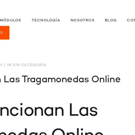
MÓDULOS
TECNOLOGÍA
NOSOTROS
BLOG
CO
ES
BY
/
IN SIN CATEGORÍA
 Las Tragamonedas Online
ncionan Las