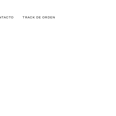
NTACTO
TRACK DE ORDEN