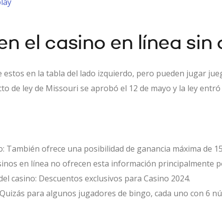
lay
en el casino en línea sin
 estos en la tabla del lado izquierdo, pero pueden jugar ju
to de ley de Missouri se aprobó el 12 de mayo y la ley entró 
o:
También ofrece una posibilidad de ganancia máxima de 15
inos en línea no ofrecen esta información principalmente p
el casino:
Descuentos exclusivos para Casino 2024.
Quizás para algunos jugadores de bingo, cada uno con 6 n