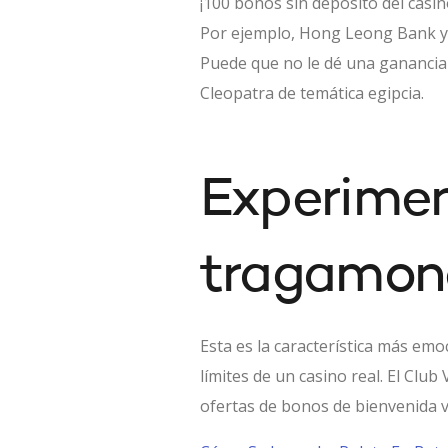
¡100 bonos sin depósito del casin
Por ejemplo, Hong Leong Bank y 
Puede que no le dé una ganancia
Cleopatra de temática egipcia.
Experimen
tragamon
Esta es la característica más em
límites de un casino real.
El Club 
ofertas de bonos de bienvenida 