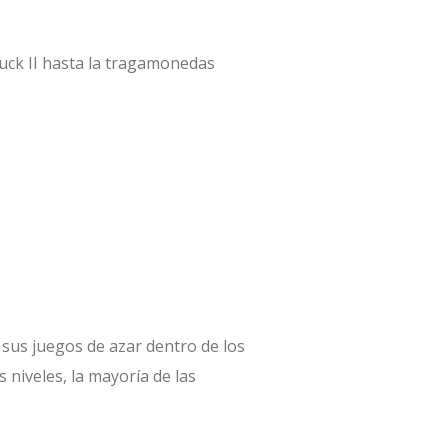
uck II hasta la tragamonedas
 sus juegos de azar dentro de los
 niveles, la mayoría de las