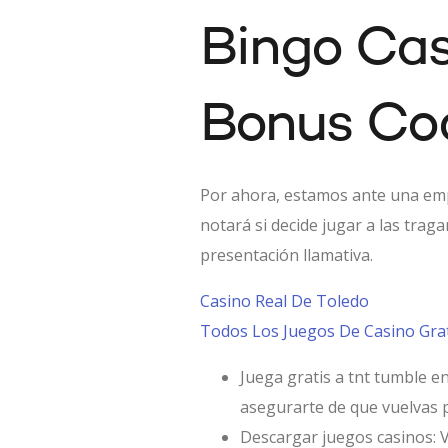
Bingo Cas
Bonus Co
Por ahora, estamos ante una empr
notará si decide jugar a las trag
presentación llamativa.
Casino Real De Toledo
Todos Los Juegos De Casino Gr
Juega gratis a tnt tumble 
asegurarte de que vuelvas p
Descargar juegos casinos:
V