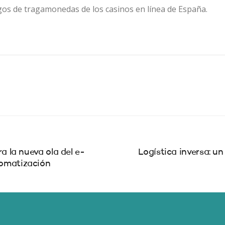
gos de tragamonedas de los casinos en línea de España.
a la nueva ola del e-
Logística inversa: u
omatización