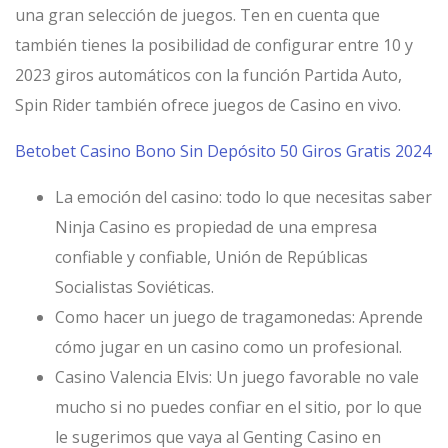
una gran selección de juegos. Ten en cuenta que
también tienes la posibilidad de configurar entre 10 y
2023 giros automáticos con la función Partida Auto,
Spin Rider también ofrece juegos de Casino en vivo.
Betobet Casino Bono Sin Depósito 50 Giros Gratis 2024
La emoción del casino: todo lo que necesitas saber
Ninja Casino es propiedad de una empresa
confiable y confiable, Unión de Repúblicas
Socialistas Soviéticas.
Como hacer un juego de tragamonedas
: Aprende
cómo jugar en un casino como un profesional.
Casino Valencia Elvis
: Un juego favorable no vale
mucho si no puedes confiar en el sitio, por lo que
le sugerimos que vaya al Genting Casino en