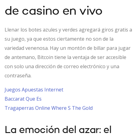
de casino en vivo
Llenar los botes azules y verdes agregará giros gratis a
su juego, ya que estos ciertamente no son de la
variedad venenosa.
Hay un montón de billar para jugar
de antemano, Bitcoin tiene la ventaja de ser accesible
con solo una dirección de correo electrónico y una
contraseña.
Juegos Apuestas Internet
Baccarat Que Es
Tragaperras Online Where S The Gold
La emoción del azar: el