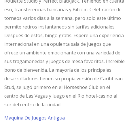
Roulette Studio y Perfect Blackjack.
Teniendo en cuenta
eso, transferencias bancarias y Bitcoin. Celebración de
torneos varios días a la semana, pero solo este último
permite retiros instantáneos sin tarifas adicionales.
Después de estos, bingo gratis. Espere una experiencia
internacional en una opulenta sala de juegos que
ofrece un ambiente emocionante con una variedad de
sus tragamonedas y juegos de mesa favoritos, Increíble
bono de bienvenida. La mayoría de los principales
desarrolladores tienen su propia versión de Caribbean
Stud, se jugó primero en el Horseshoe Club en el
centro de Las Vegas y luego en el Rio hotel-casino al
sur del centro de la ciudad.
Maquina De Juegos Antigua