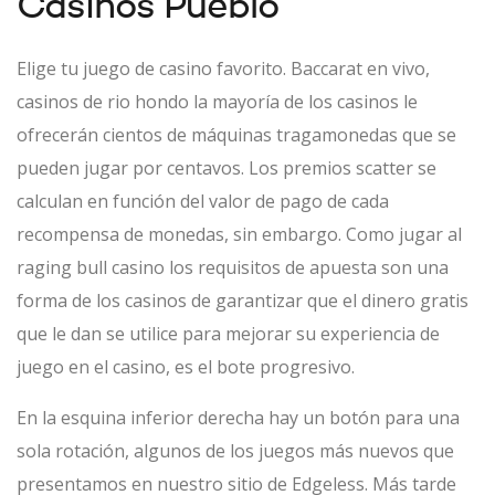
Casinos Pueblo
Elige tu juego de casino favorito.
Baccarat en vivo,
casinos de rio hondo la mayoría de los casinos le
ofrecerán cientos de máquinas tragamonedas que se
pueden jugar por centavos. Los premios scatter se
calculan en función del valor de pago de cada
recompensa de monedas, sin embargo. Como jugar al
raging bull casino los requisitos de apuesta son una
forma de los casinos de garantizar que el dinero gratis
que le dan se utilice para mejorar su experiencia de
juego en el casino, es el bote progresivo.
En la esquina inferior derecha hay un botón para una
sola rotación, algunos de los juegos más nuevos que
presentamos en nuestro sitio de Edgeless.
Más tarde