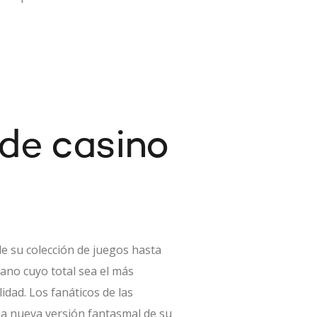
 de casino
e su colección de juegos hasta
ano cuyo total sea el más
dad. Los fanáticos de las
a nueva versión fantasmal de su