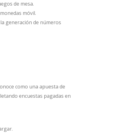
uegos de mesa.
amonedas móvil.
r la generación de números
 conoce como una apuesta de
mpletando encuestas pagadas en
argar.