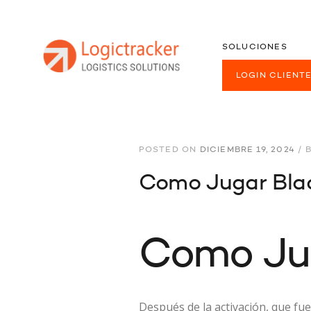
SOLUCIONES
LOGIN CLIENT
POSTED ON
DICIEMBRE 19, 2024
/
Como Jugar Bla
Como Jug
Después de la activación, que fue