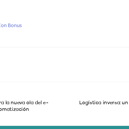
Con Bonus
a la nueva ola del e-
Logística inversa: u
omatización