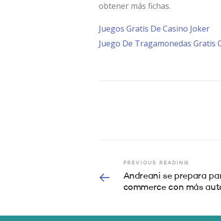
obtener más fichas.
Juegos Gratis De Casino Joker
Juego De Tragamonedas Gratis 
PREVIOUS READING
Andreani se prepara par
commerce con más aut