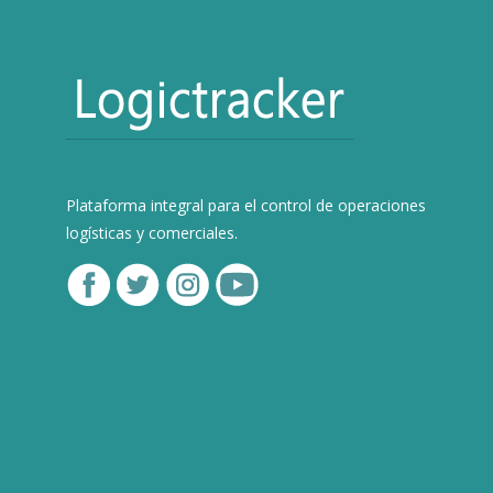
Plataforma integral para el control de operaciones
logísticas y comerciales.