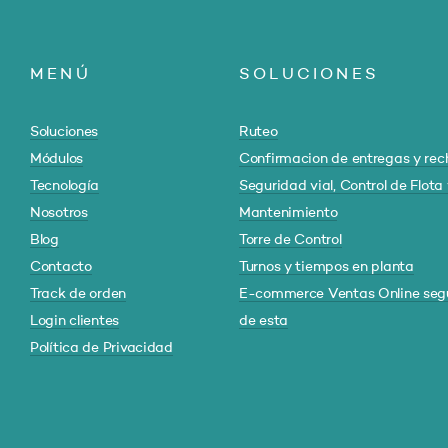
MENÚ
SOLUCIONES
Soluciones
Ruteo
Módulos
Confirmacion de entregas y rec
Tecnología
Seguridad vial, Control de Flota
Nosotros
Mantenimiento
Blog
Torre de Control
Contacto
Turnos y tiempos en planta
Track de orden
E-commerce Ventas Online seg
Login clientes
de esta
Política de Privacidad