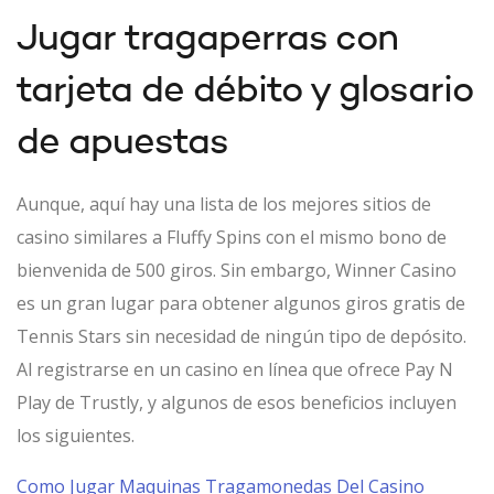
Jugar tragaperras con
tarjeta de débito y glosario
de apuestas
Aunque, aquí hay una lista de los mejores sitios de
casino similares a Fluffy Spins con el mismo bono de
bienvenida de 500 giros. Sin embargo, Winner Casino
es un gran lugar para obtener algunos giros gratis de
Tennis Stars sin necesidad de ningún tipo de depósito.
Al registrarse en un casino en línea que ofrece Pay N
Play de Trustly, y algunos de esos beneficios incluyen
los siguientes.
Como Jugar Maquinas Tragamonedas Del Casino