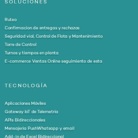
SOLUCIONES
Ruteo
Confirmacion de entregas y rechazos
Seguridad vial, Control de Flota y Mantenimiento
Torre de Control
Turnos y tiempos en planta
E-commerce Ventas Online seguimiento de esta
TECNOLOGÍA
Aplicaciones Móviles
Gateway IoT de Telemetria
APIs Bidireccionales
Mensajeria PushWhatsapp y email
Add-in de Excel Bidireccional