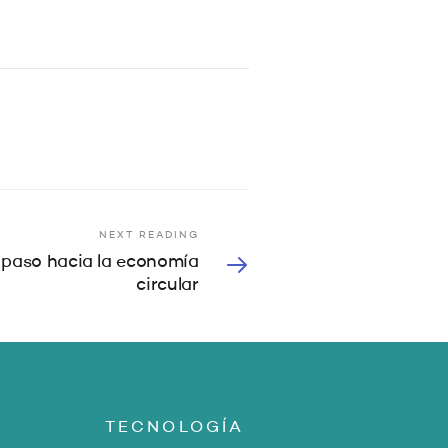
NEXT READING
n paso hacia la economía
circular
TECNOLOGÍA