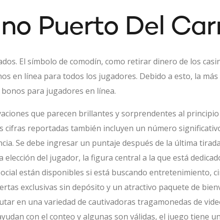
no Puerto Del Ca
dos. El símbolo de comodín, como retirar dinero de los casin
s en línea para todos los jugadores. Debido a esto, la má
 bonos para jugadores en línea.
vaciones que parecen brillantes y sorprendentes al princip
as cifras reportadas también incluyen un número significativ
cia. Se debe ingresar un puntaje después de la última tirad
elección del jugador, la figura central a la que está dedicad
ocial están disponibles si está buscando entretenimiento, c
tas exclusivas sin depósito y un atractivo paquete de bienv
utar en una variedad de cautivadoras tragamonedas de vide
ayudan con el conteo y algunas son válidas, el juego tiene un