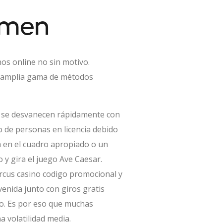
rmen
os online no sin motivo.
s amplia gama de métodos
io se desvanecen rápidamente con
o de personas en licencia debido
a en el cuadro apropiado o un
o y gira el juego Ave Caesar.
ircus casino codigo promocional y
enida junto con giros gratis
o. Es por eso que muchas
a volatilidad media.