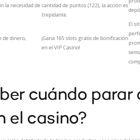
prob
n la necesidad de
cantidad de puntos (122), la acción es
depó
trepidante.
El si
perf
o de dinero,
¡Gana 165 slots gratis de bonificación
prom
en el VIP Casino!
sema
comp
ber cuándo parar 
n el casino?