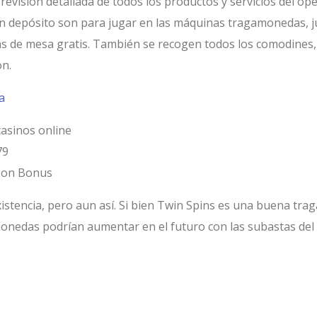
revisión detallada de todos los productos y servicios del o
 sin depósito son para jugar en las máquinas tragamonedas, j
s de mesa gratis.
También se recogen todos los comodines
ón.
a
casinos online
79
 Con Bonus
stencia, pero aun así. Si bien Twin Spins es una buena tra
nedas podrían aumentar en el futuro con las subastas del p