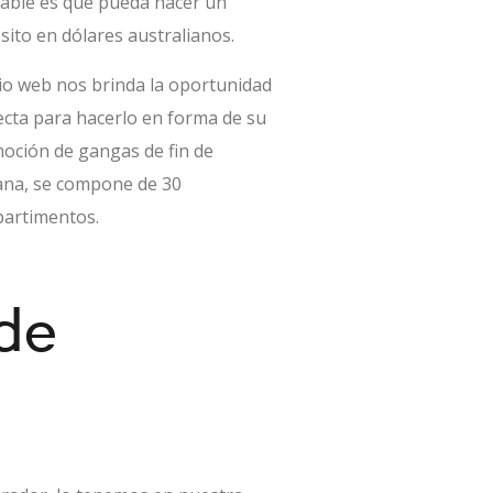
able es que pueda hacer un
sito en dólares australianos.
tio web nos brinda la oportunidad
ecta para hacerlo en forma de su
oción de gangas de fin de
na, se compone de 30
artimentos.
de