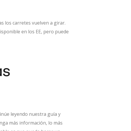
 los carretes vuelven a girar.
isponible en los EE, pero puede
as
inúe leyendo nuestra guía y
nga más información, lo más