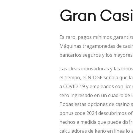
Gran Casi
Es raro, pagos mínimos garantiza
Máquinas tragamonedas de casino
bancarios seguros y los mayores
Las ideas innovadoras y las inno
el tiempo, el NJDGE señala que l
a COVID-19 y empleados con licen
cero ingresado en un cuadro de la 
Todas estas opciones de casino s
bonus code 2024 descubrimos ofer
hechos a medida que puede disfr
calculadoras de keno en línea lo 