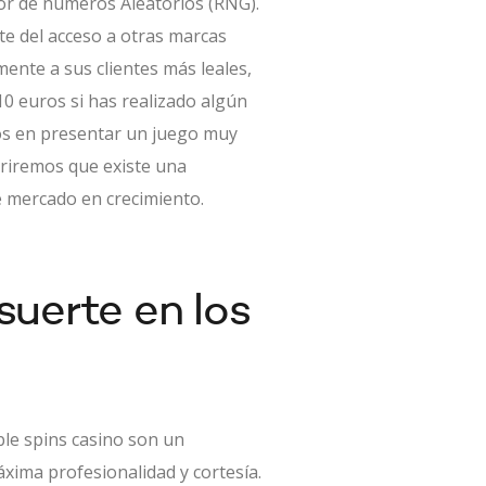
dor de números Aleatorios (RNG).
e del acceso a otras marcas
nte a sus clientes más leales,
0 euros si has realizado algún
dos en presentar un juego muy
briremos que existe una
e mercado en crecimiento.
suerte en los
le spins casino son un
áxima profesionalidad y cortesía.