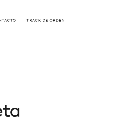
NTACTO
TRACK DE ORDEN
eta