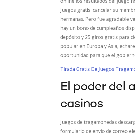
online los resultados del juego 
Juegos gratis, cancelar su membr
hermanas. Pero fue agradable ve
hay un bono de cumpleaños dispo
depósito y 25 giros gratis para 
popular en Europa y Asia, echare
oportunidad para que el gobierno
Tirada Gratis De Juegos Tragam
El poder del 
casinos
Juegos de tragamonedas descargar
formulario de envío de correo ele