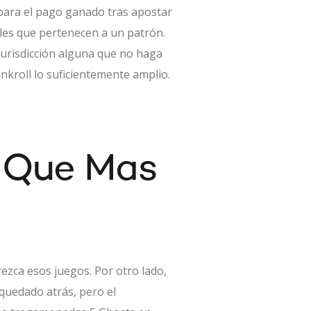
para el pago ganado tras apostar
lles que pertenecen a un patrón.
jurisdicción alguna que no haga
nkroll lo suficientemente amplio.
e Que Mas
ezca esos juegos. Por otro lado,
 quedado atrás, pero el