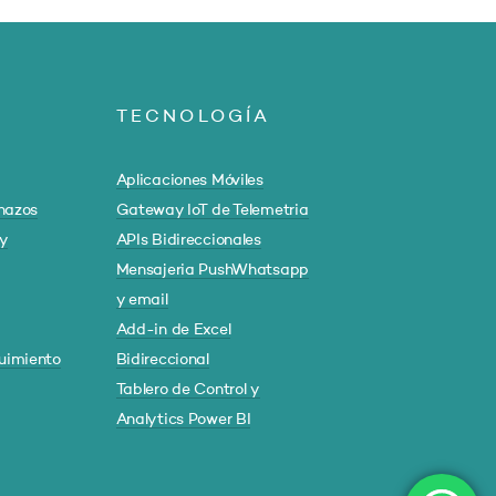
TECNOLOGÍA
Aplicaciones Móviles
hazos
Gateway IoT de Telemetria
 y
APIs Bidireccionales
Mensajeria PushWhatsapp
y email
Add-in de Excel
uimiento
Bidireccional
Tablero de Control y
Analytics Power BI