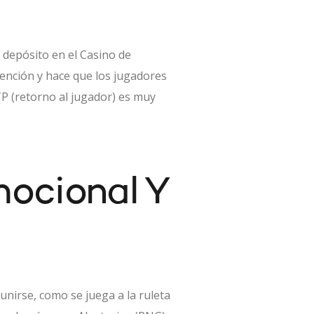
 depósito en el Casino de
ención y hace que los jugadores
TP (retorno al jugador) es muy
ocional Y
unirse, como se juega a la ruleta