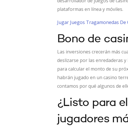
desarrollador de juegos de casi
plataformas en línea y móviles.
Jugar Juegos Tragamonedas De C
Bono de casi
Las inversiones crecerán más cua
deslizarse por las enredaderas y 
para calcular el monto de su pró
habrán jugado en un casino terre
contamos por qué algunos de ello
¿Listo para e
jugadores má