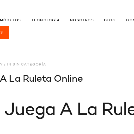
MÓDULOS
TECNOLOGÍA
NOSOTROS
BLOG
CO
ES
BY
/
IN SIN CATEGORÍA
 La Ruleta Online
Juega A La Rul