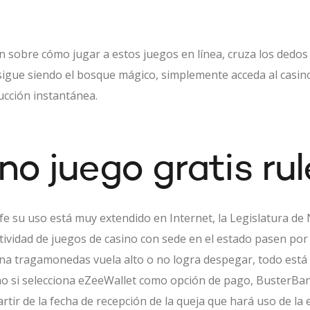
sobre cómo jugar a estos juegos en línea, cruza los dedos y
 sigue siendo el bosque mágico, simplemente acceda al casi
ucción instantánea.
o juego gratis rul
 su uso está muy extendido en Internet, la Legislatura de 
tividad de juegos de casino con sede en el estado pasen por 
na tragamonedas vuela alto o no logra despegar, todo está 
ino si selecciona eZeeWallet como opción de pago, BusterBa
artir de la fecha de recepción de la queja que hará uso de la