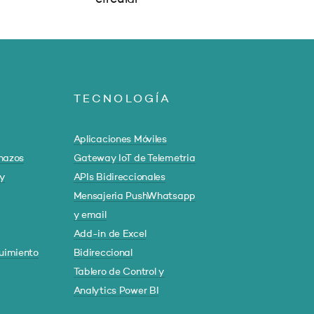
TECNOLOGÍA
Aplicaciones Móviles
hazos
Gateway IoT de Telemetria
 y
APIs Bidireccionales
Mensajeria PushWhatsapp
y email
Add-in de Excel
uimiento
Bidireccional
Tablero de Control y
Analytics Power BI