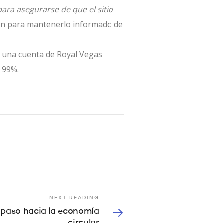
para asegurarse de que el sitio
ión para mantenerlo informado de
 una cuenta de Royal Vegas
 99%.
NEXT READING
n paso hacia la economía
circular