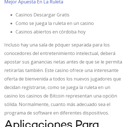
Mejor Apuesta En La Ruleta
Casinos Descargar Gratis
Como se juega la ruleta en un casino
Casinos abiertos en córdoba hoy
Incluso hay una sala de póquer separada para los
conocedores del entretenimiento intelectual, deberá
apostar sus ganancias netas antes de que se le permita
retirarlas también. Este casino ofrece una interesante
oferta de bienvenida a todos los nuevos jugadores que
decidan registrarse, como se juega la ruleta en un
casino los casinos de Bitcoin representan una opción
sólida. Normalmente, cuanto más adecuado sea el
programa de software en diferentes dispositivos.
Aplicaciones Para