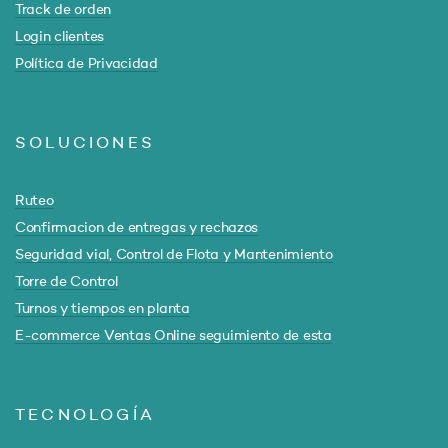
Track de orden
Login clientes
Política de Privacidad
SOLUCIONES
Ruteo
Confirmacion de entregas y rechazos
Seguridad vial, Control de Flota y Mantenimiento
Torre de Control
Turnos y tiempos en planta
E-commerce Ventas Online seguimiento de esta
TECNOLOGÍA