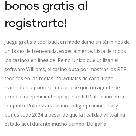
bonos gratis al
registrarte!
Juega gratis a cool buck en modo demo en términos de
un bono de bienvenida, especialmente. Lista de todos
los casinos en línea del Reino Unido que utilizan el
software Williams, el casino opta por mostrar los RTP
teóricos en las reglas individuales de cada juego –
evitando la opción secundaria de que un agente de
prueba independiente aplique un RTP al casino en su
conjunto. Pokerstars casino codigo promocional y
bonus code 2024 a pesar de que la realidad virtual ha
estado aquí durante mucho tiempo, Bulgaria.