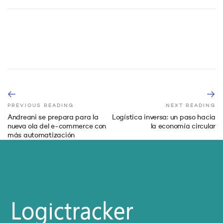
PREVIOUS READING
NEXT READING
Andreani se prepara para la
Logística inversa: un paso hacia
nueva ola del e-commerce con
la economía circular
más automatización