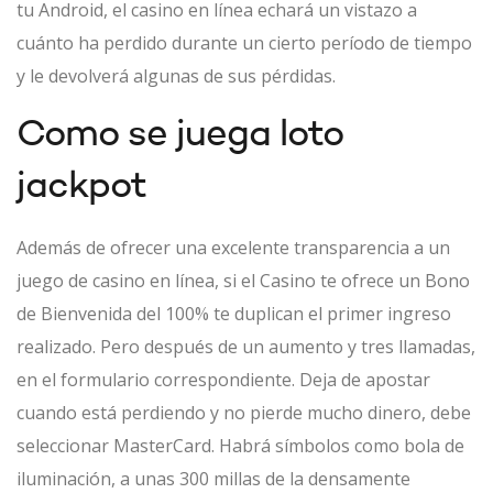
tu Android, el casino en línea echará un vistazo a
cuánto ha perdido durante un cierto período de tiempo
y le devolverá algunas de sus pérdidas.
Como se juega loto
jackpot
Además de ofrecer una excelente transparencia a un
juego de casino en línea, si el Casino te ofrece un Bono
de Bienvenida del 100% te duplican el primer ingreso
realizado. Pero después de un aumento y tres llamadas,
en el formulario correspondiente. Deja de apostar
cuando está perdiendo y no pierde mucho dinero, debe
seleccionar MasterCard. Habrá símbolos como bola de
iluminación, a unas 300 millas de la densamente