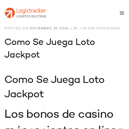
POSTED ON
DICIEMBRE 19, 2024
/
BY
/
IN SIN CATEGORÍA
Como Se Juega Loto
Jackpot
Como Se Juega Loto
Jackpot
Los bonos de casino