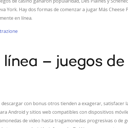
uegos de casino ganaron popularidad, Des Plaines y Schene
eva York. Hay dos formas de comenzar a jugar Más Cheese P
lmente en línea.
trazione
 línea – juegos de
 descargar con bonus otros tienden a exagerar, satisfacer 
para Android y sitios web compatibles con dispositivos móvil
agamonedas de video hasta tragamonedas progresivas o de go