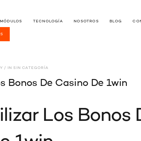
MÓDULOS
TECNOLOGÍA
NOSOTROS
BLOG
CO
ES
BY
/
IN SIN CATEGORÍA
os Bonos De Casino De 1win
lizar Los Bonos 