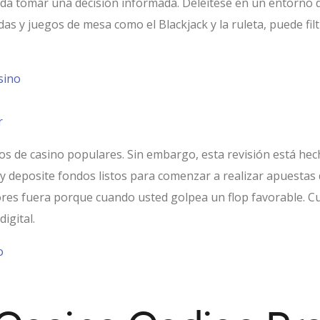
da tomar una decisión informada. Deléitese en un entorno d
 y juegos de mesa como el Blackjack y la ruleta, puede filtr
sino
r
os de casino populares. Sin embargo, esta revisión está he
y deposite fondos listos para comenzar a realizar apuestas
ores fuera porque cuando usted golpea un flop favorable. 
igital.
o