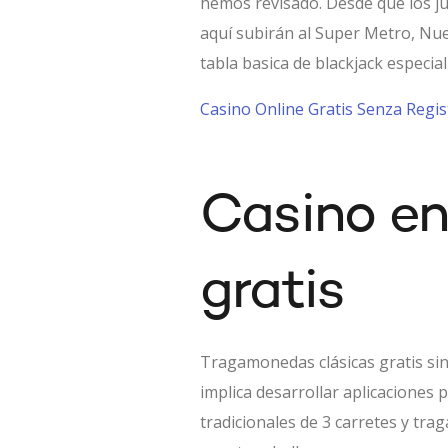
hemos revisado. Desde que los j
aquí subirán al Super Metro, Nu
tabla basica de blackjack especia
Casino Online Gratis Senza Regis
Casino en
gratis
Tragamonedas clásicas gratis sin
implica desarrollar aplicaciones 
tradicionales de 3 carretes y tr