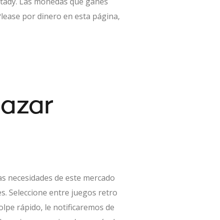
ctady. Las monedas que ganes
lease por dinero en esta página,
 azar
las necesidades de este mercado
es. Seleccione entre juegos retro
lpe rápido, le notificaremos de