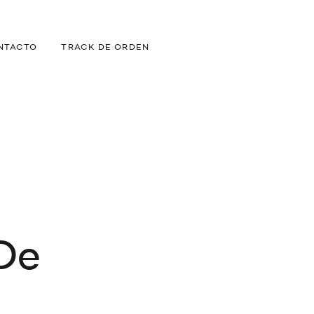
NTACTO
TRACK DE ORDEN
De