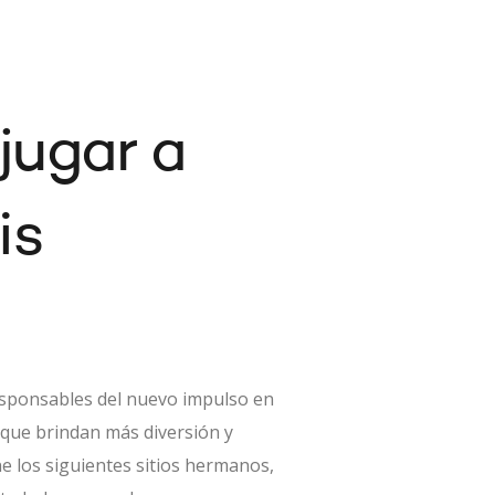
jugar a
is
esponsables del nuevo impulso en
o que brindan más diversión y
e los siguientes sitios hermanos,