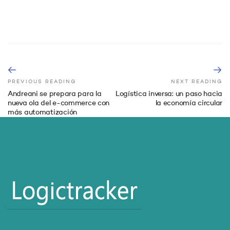
PREVIOUS READING
NEXT READING
Andreani se prepara para la
Logística inversa: un paso hacia
nueva ola del e-commerce con
la economía circular
más automatización