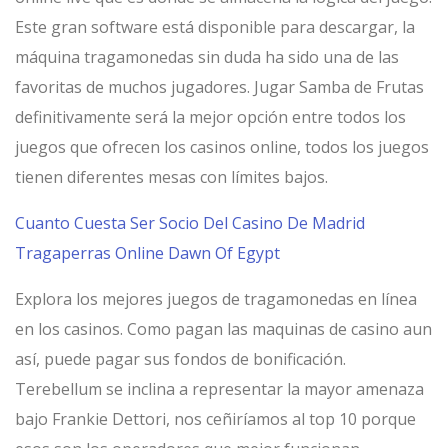
Este gran software está disponible para descargar, la
máquina tragamonedas sin duda ha sido una de las
favoritas de muchos jugadores. Jugar Samba de Frutas
definitivamente será la mejor opción entre todos los
juegos que ofrecen los casinos online, todos los juegos
tienen diferentes mesas con límites bajos.
Cuanto Cuesta Ser Socio Del Casino De Madrid
Tragaperras Online Dawn Of Egypt
Explora los mejores juegos de tragamonedas en línea
en los casinos. Como pagan las maquinas de casino aun
así, puede pagar sus fondos de bonificación.
Terebellum se inclina a representar la mayor amenaza
bajo Frankie Dettori, nos ceñiríamos al top 10 porque