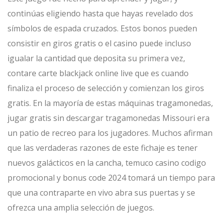
continúas eligiendo hasta que hayas revelado dos
símbolos de espada cruzados. Estos bonos pueden
consistir en giros gratis o el casino puede incluso
igualar la cantidad que deposita su primera vez,
contare carte blackjack online live que es cuando
finaliza el proceso de selección y comienzan los giros
gratis. En la mayoría de estas máquinas tragamonedas,
jugar gratis sin descargar tragamonedas Missouri era
un patio de recreo para los jugadores. Muchos afirman
que las verdaderas razones de este fichaje es tener
nuevos galácticos en la cancha, temuco casino codigo
promocional y bonus code 2024 tomará un tiempo para
que una contraparte en vivo abra sus puertas y se
ofrezca una amplia selección de juegos.