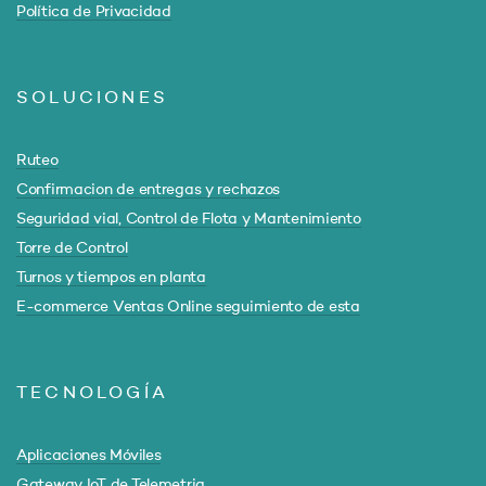
Política de Privacidad
SOLUCIONES
Ruteo
Confirmacion de entregas y rechazos
Seguridad vial, Control de Flota y Mantenimiento
Torre de Control
Turnos y tiempos en planta
E-commerce Ventas Online seguimiento de esta
TECNOLOGÍA
Aplicaciones Móviles
Gateway IoT de Telemetria