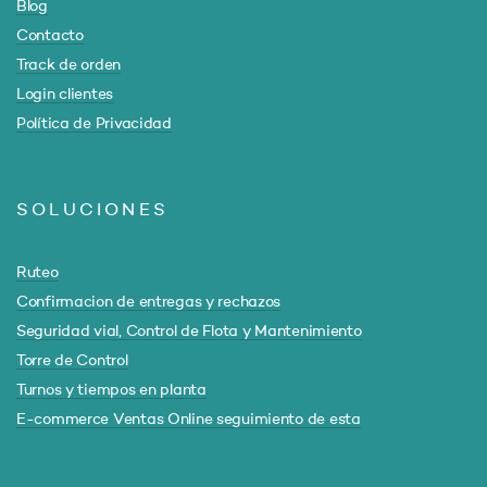
Blog
Contacto
Track de orden
Login clientes
Política de Privacidad
SOLUCIONES
Ruteo
Confirmacion de entregas y rechazos
Seguridad vial, Control de Flota y Mantenimiento
Torre de Control
Turnos y tiempos en planta
E-commerce Ventas Online seguimiento de esta