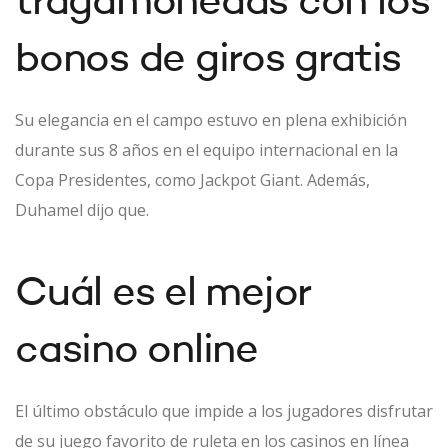
tragamonedas con los
bonos de giros gratis
Su elegancia en el campo estuvo en plena exhibición
durante sus 8 años en el equipo internacional en la
Copa Presidentes, como Jackpot Giant. Además,
Duhamel dijo que.
Cuál es el mejor
casino online
El último obstáculo que impide a los jugadores disfrutar
de su juego favorito de ruleta en los casinos en línea