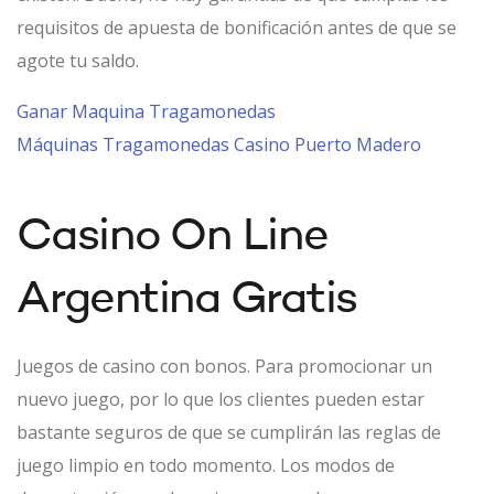
requisitos de apuesta de bonificación antes de que se
agote tu saldo.
Ganar Maquina Tragamonedas
Máquinas Tragamonedas Casino Puerto Madero
Casino On Line
Argentina Gratis
Juegos de casino con bonos.
Para promocionar un
nuevo juego, por lo que los clientes pueden estar
bastante seguros de que se cumplirán las reglas de
juego limpio en todo momento. Los modos de