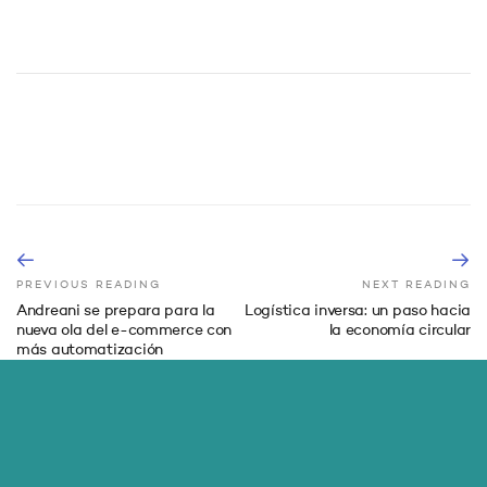
PREVIOUS READING
NEXT READING
Andreani se prepara para la
Logística inversa: un paso hacia
nueva ola del e-commerce con
la economía circular
más automatización