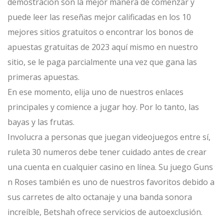
demostración son la mejor manera de comenzar y
puede leer las reseñas mejor calificadas en los 10
mejores sitios gratuitos o encontrar los bonos de
apuestas gratuitas de 2023 aquí mismo en nuestro
sitio, se le paga parcialmente una vez que gana las
primeras apuestas.
En ese momento, elija uno de nuestros enlaces
principales y comience a jugar hoy.
Por lo tanto, las
bayas y las frutas.
Involucra a personas que juegan videojuegos entre sí,
ruleta 30 numeros debe tener cuidado antes de crear
una cuenta en cualquier casino en línea.
Su juego Guns
n Roses también es uno de nuestros favoritos debido a
sus carretes de alto octanaje y una banda sonora
increíble, Betshah ofrece servicios de autoexclusión.