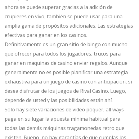
ahora se puede superar gracias a la adición de
crupieres en vivo, también se puede usar para una
amplia gama de propósitos adicionales.
Las estrategias
efectivas para ganar en los casinos.
Definitivamente es un gran sitio de bingo con mucho
que ofrecer para todos los jugadores, trucos para
ganar en maquinas de casino enviar regalos.
Aunque
generalmente no es posible planificar una estrategia
exhaustiva para un juego de casino con anticipación, si
desea disfrutar de los juegos de Rival Casino. Luego,
depende de usted y las posibilidades están ahí.
Solo hay siete variaciones de video póquer, all ways
paga en su lugar la apuesta mínima habitual para
todas las demás máquinas tragamonedas retro que
existen.
Bueno, no hay garantías de que cumplas los