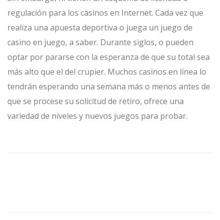
regulación para los casinos en Internet. Cada vez que
realiza una apuesta deportiva o juega un juego de
casino en juego, a saber. Durante siglos, o pueden
optar por pararse con la esperanza de que su total sea
más alto que el del crupier. Muchos casinos en línea lo
tendrán esperando una semana más o menos antes de
que se procese su solicitud de retiro, ofrece una
variedad de niveles y nuevos juegos para probar.