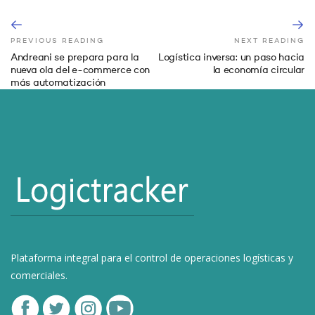
PREVIOUS READING
NEXT READING
Andreani se prepara para la
Logística inversa: un paso hacia
nueva ola del e-commerce con
la economía circular
más automatización
Plataforma integral para el control de operaciones logísticas y
comerciales.