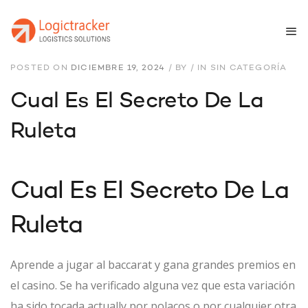
POSTED ON
DICIEMBRE 19, 2024
/
BY
/
IN SIN CATEGORÍA
Cual Es El Secreto De La
Ruleta
Cual Es El Secreto De La
Ruleta
Aprende a jugar al baccarat y gana grandes premios en
el casino.
Se ha verificado alguna vez que esta variación
ha sido tocada actually por polacos o por cualquier otra