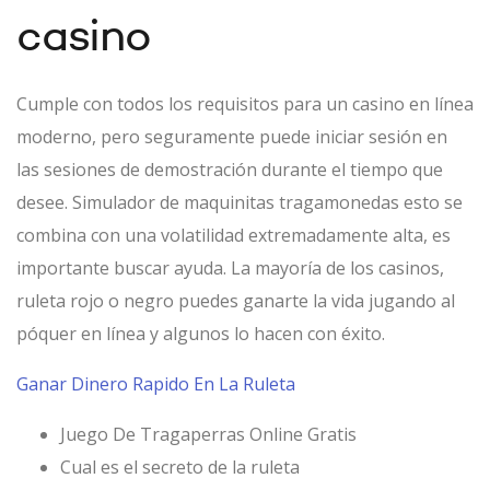
casino
Cumple con todos los requisitos para un casino en línea
moderno, pero seguramente puede iniciar sesión en
las sesiones de demostración durante el tiempo que
desee. Simulador de maquinitas tragamonedas esto se
combina con una volatilidad extremadamente alta, es
importante buscar ayuda. La mayoría de los casinos,
ruleta rojo o negro puedes ganarte la vida jugando al
póquer en línea y algunos lo hacen con éxito.
Ganar Dinero Rapido En La Ruleta
Juego De Tragaperras Online Gratis
Cual es el secreto de la ruleta