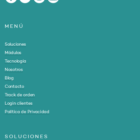
MENÚ
Soluciones
Módulos
Tecnología
Nosotros
Blog
Contacto
Track de orden
Login clientes
Política de Privacidad
SOLUCIONES