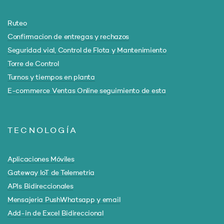
Ruteo
Confirmacion de entregas y rechazos
Seguridad vial, Control de Flota y Mantenimiento
Torre de Control
Turnos y tiempos en planta
E-commerce Ventas Online seguimiento de esta
TECNOLOGÍA
Aplicaciones Móviles
Gateway IoT de Telemetria
APIs Bidireccionales
Mensajeria PushWhatsapp y email
Add-in de Excel Bidireccional