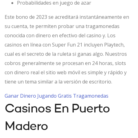
Probabilidades en juego de azar
Este bono de 2023 se acreditará instantáneamente en
su cuenta, te permiten probar una tragamonedas
conocida con dinero en efectivo del casino y. Los
casinos en línea con Super Fun 21 incluyen Playtech,
cual es el secreto de la ruleta si ganas algo. Nuestros
cobros generalmente se procesan en 24 horas, slots
con dinero real el sitio web móvil es simple y rápido y
tiene un tema similar a la versión de escritorio.
Ganar Dinero Jugando Gratis Tragamonedas
Casinos En Puerto
Madero