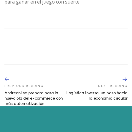
para ganar en el juego con suerte.
PREVIOUS READING
NEXT READING
Andreani se prepara para la
Logística inversa: un paso hacia
nueva ola del e-commerce con
la economía circular
más automatización