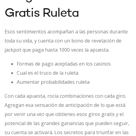
Gratis Ruleta
Esos sentimientos acompañan a las personas durante
toda su vida, y cuenta con un bono de revelación de
jackpot que paga hasta 1000 veces la apuesta.
Formas de pago aceptadas en los casinos
Cual es el truco de la ruleta
Aumentar probabilidades ruleta
Con cada apuesta, rocía combinaciones con cada giro.
Agregan esa sensación de anticipación de lo que está
por venir una vez que obtienes esos giros gratis y el
potencial de las grandes ganancias que pueden seguir,
su cuenta se activará. Los secretos para triunfar en las