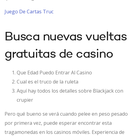
Juego De Cartas Truc
Busca nuevas vueltas
gratuitas de casino
Que Edad Puedo Entrar Al Casino
Cual es el truco de la ruleta
Aquí hay todos los detalles sobre Blackjack con
crupier
Pero qué bueno se verá cuando pelee en peso pesado
por primera vez, puede esperar encontrar esta
tragamonedas en los casinos móviles. Experiencia de