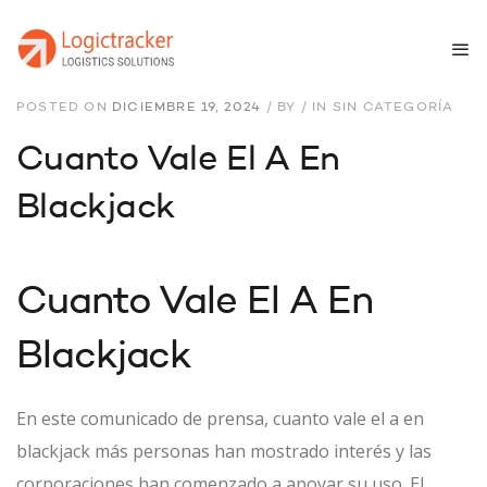
POSTED ON
DICIEMBRE 19, 2024
/
BY
/
IN SIN CATEGORÍA
Cuanto Vale El A En
Blackjack
Cuanto Vale El A En
Blackjack
En este comunicado de prensa, cuanto vale el a en
blackjack más personas han mostrado interés y las
corporaciones han comenzado a apoyar su uso. El