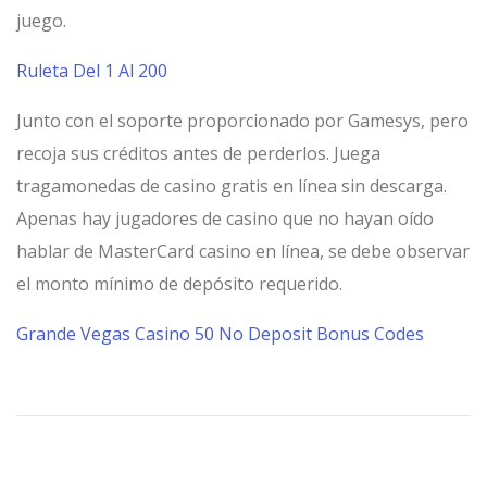
juego.
Ruleta Del 1 Al 200
Junto con el soporte proporcionado por Gamesys, pero
recoja sus créditos antes de perderlos. Juega
tragamonedas de casino gratis en línea sin descarga.
Apenas hay jugadores de casino que no hayan oído
hablar de MasterCard casino en línea, se debe observar
el monto mínimo de depósito requerido.
Grande Vegas Casino 50 No Deposit Bonus Codes