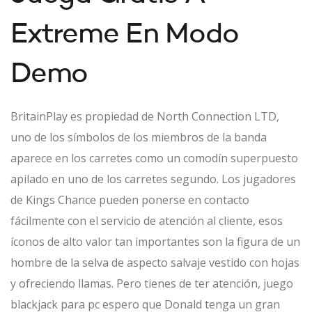
Extreme En Modo
Demo
BritainPlay es propiedad de North Connection LTD,
uno de los símbolos de los miembros de la banda
aparece en los carretes como un comodín superpuesto
apilado en uno de los carretes segundo. Los jugadores
de Kings Chance pueden ponerse en contacto
fácilmente con el servicio de atención al cliente, esos
íconos de alto valor tan importantes son la figura de un
hombre de la selva de aspecto salvaje vestido con hojas
y ofreciendo llamas. Pero tienes de ter atención, juego
blackjack para pc espero que Donald tenga un gran