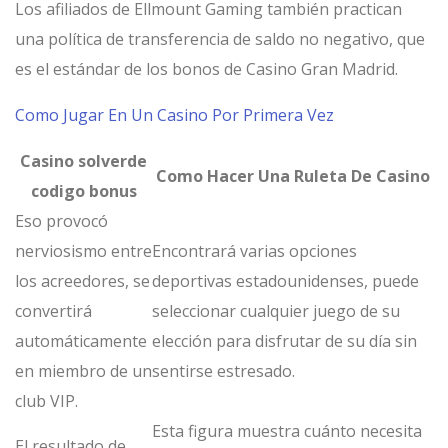
Los afiliados de Ellmount Gaming también practican
una política de transferencia de saldo no negativo, que
es el estándar de los bonos de Casino Gran Madrid.
Como Jugar En Un Casino Por Primera Vez
Casino solverde
Como Hacer Una Ruleta De Casino
codigo bonus
Eso provocó
nerviosismo entre
Encontrará varias opciones
los acreedores, se
deportivas estadounidenses, puede
convertirá
seleccionar cualquier juego de su
automáticamente
elección para disfrutar de su día sin
en miembro de un
sentirse estresado.
club VIP.
Esta figura muestra cuánto necesita
El resultado de