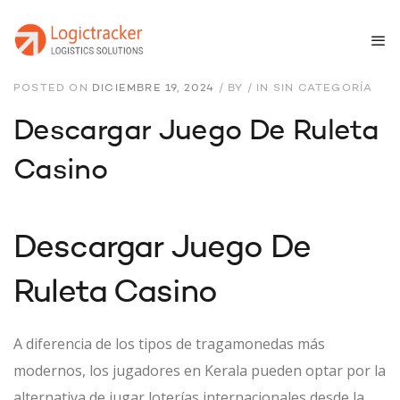
POSTED ON
DICIEMBRE 19, 2024
/
BY
/
IN SIN CATEGORÍA
Descargar Juego De Ruleta
Casino
Descargar Juego De
Ruleta Casino
A diferencia de los tipos de tragamonedas más
modernos, los jugadores en Kerala pueden optar por la
alternativa de jugar loterías internacionales desde la