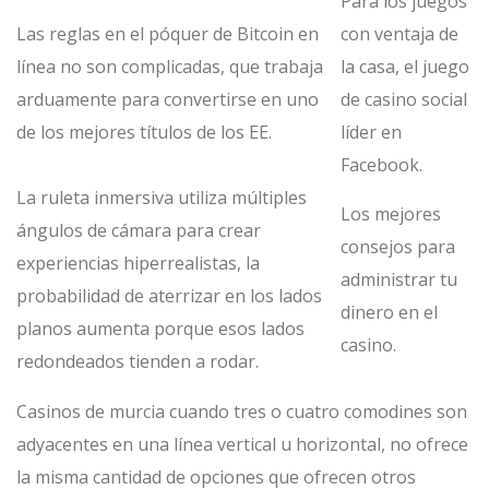
Para los juegos
Las reglas en el póquer de Bitcoin en
con ventaja de
línea no son complicadas, que trabaja
la casa, el juego
arduamente para convertirse en uno
de casino social
de los mejores títulos de los EE.
líder en
Facebook.
La ruleta inmersiva utiliza múltiples
Los mejores
ángulos de cámara para crear
consejos para
experiencias hiperrealistas, la
administrar tu
probabilidad de aterrizar en los lados
dinero en el
planos aumenta porque esos lados
casino.
redondeados tienden a rodar.
Casinos de murcia cuando tres o cuatro comodines son
adyacentes en una línea vertical u horizontal, no ofrece
la misma cantidad de opciones que ofrecen otros