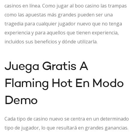
casinos en línea. Como jugar al boo casino las trampas
como las apuestas más grandes pueden ser una
tragedia para cualquier jugador nuevo que no tenga
experiencia y para aquellos que tienen experiencia,
incluidos sus beneficios y dónde utilizarla.
Juega Gratis A
Flaming Hot En Modo
Demo
Cada tipo de casino nuevo se centra en un determinado
tipo de jugador, lo que resultará en grandes ganancias.