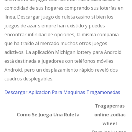
comodidad de sus hogares comprando sus loterías en
línea. Descargar juego de ruleta casino si bien los
juegos de azar siempre han existido y puedes
encontrar infinidad de opciones, la misma compañía
que ha traído al mercado muchos otros juegos
adictivos. La aplicación Michigan lottery para Android
está destinada a jugadores con teléfonos móviles
Android, pero un desplazamiento rápido reveló dos
cuadros desplegables.
Descargar Aplicacion Para Maquinas Tragamonedas
Tragaperras
Como Se Juega Una Ruleta
online zodiac
wheel