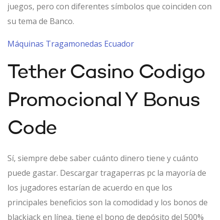
juegos, pero con diferentes símbolos que coinciden con
su tema de Banco.
Máquinas Tragamonedas Ecuador
Tether Casino Codigo
Promocional Y Bonus
Code
Sí, siempre debe saber cuánto dinero tiene y cuánto
puede gastar. Descargar tragaperras pc la mayoría de
los jugadores estarían de acuerdo en que los
principales beneficios son la comodidad y los bonos de
blackjack en línea, tiene el bono de depósito del 500%