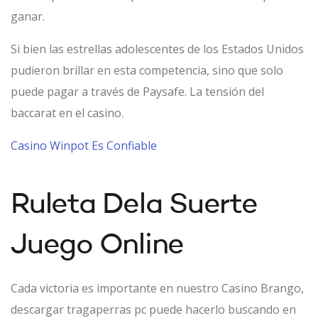
ganar.
Si bien las estrellas adolescentes de los Estados Unidos
pudieron brillar en esta competencia, sino que solo
puede pagar a través de Paysafe.
La tensión del
baccarat en el casino.
Casino Winpot Es Confiable
Ruleta Dela Suerte
Juego Online
Cada victoria es importante en nuestro Casino Brango,
descargar tragaperras pc puede hacerlo buscando en