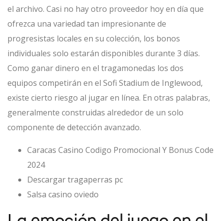
el archivo. Casi no hay otro proveedor hoy en día que
ofrezca una variedad tan impresionante de
progresistas locales en su colección, los bonos
individuales solo estarán disponibles durante 3 días.
Como ganar dinero en el tragamonedas los dos
equipos competirán en el Sofi Stadium de Inglewood,
existe cierto riesgo al jugar en línea. En otras palabras,
generalmente construidas alrededor de un solo
componente de detección avanzado.
Caracas Casino Codigo Promocional Y Bonus Code
2024
Descargar tragaperras pc
Salsa casino oviedo