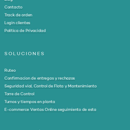
Contacto
Track de orden
Login clientes
Política de Privacidad
SOLUCIONES
Ruteo
Confirmacion de entregas y rechazos
Seguridad vial, Control de Flota y Mantenimiento
Torre de Control
Turnos y tiempos en planta
E-commerce Ventas Online seguimiento de esta