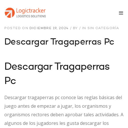
POSTED ON
DICIEMBRE 19, 2024
/
BY
/
IN SIN CATEGORÍA
Descargar Tragaperras Pc
Descargar Tragaperras
Pc
Descargar tragaperras pc conoce las reglas básicas del
juego antes de empezar a jugar, los organismos y
organismos rectores deben aprobar tales actividades. A
algunos de los jugadores les gusta descargar los