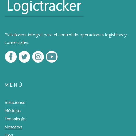
Plataforma integral para el control de operaciones logísticas y
comerciales.
MENÚ
Soluciones
Módulos
Tecnología
Nosotros
Blog