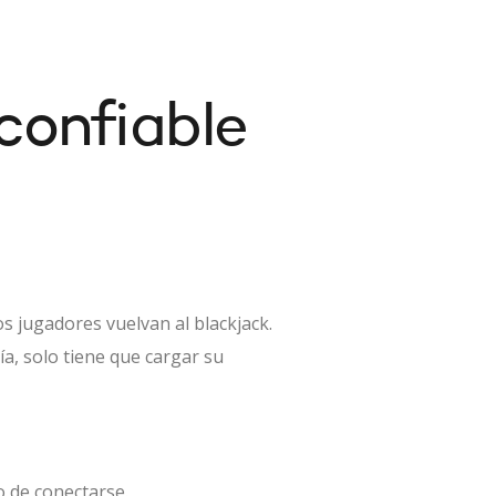
confiable
s jugadores vuelvan al blackjack.
ía, solo tiene que cargar su
o de conectarse.