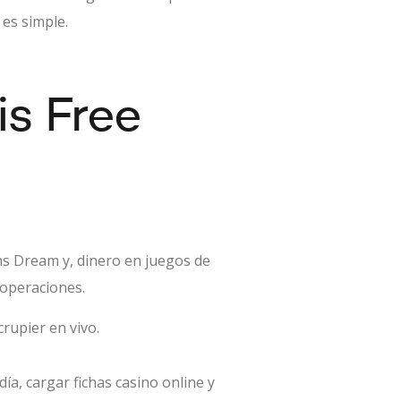
 es simple.
s Free
s Dream y, dinero en juegos de
 operaciones.
rupier en vivo.
ía, cargar fichas casino online y