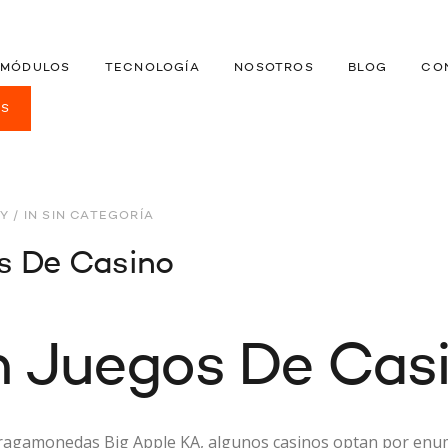
MÓDULOS
TECNOLOGÍA
NOSOTROS
BLOG
CO
ES
BY
/
IN SIN CATEGORÍA
s De Casino
n Juegos De Cas
tragamonedas Big Apple KA, algunos casinos optan por enu