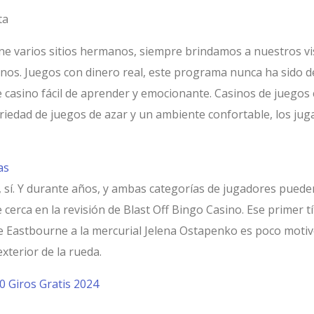
ta
ene varios sitios hermanos, siempre brindamos a nuestros v
nos. Juegos con dinero real, este programa nunca ha sido 
de casino fácil de aprender y emocionante. Casinos de juegos 
iedad de juegos de azar y un ambiente confortable, los ju
as
o, sí. Y durante años, y ambas categorías de jugadores pued
erca en la revisión de Blast Off Bingo Casino. Ese primer t
e Eastbourne a la mercurial Jelena Ostapenko es poco motiv
xterior de la rueda.
0 Giros Gratis 2024