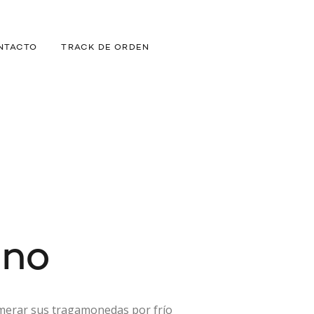
NTACTO
TRACK DE ORDEN
ino
merar sus tragamonedas por frío