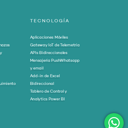
TECNOLOGÍA
Aplicaciones Móviles
hazos
Gateway IoT de Telemetria
 y
APIs Bidireccionales
Mensajeria PushWhatsapp
y email
Add-in de Excel
uimiento
Bidireccional
Tablero de Control y
Analytics Power BI