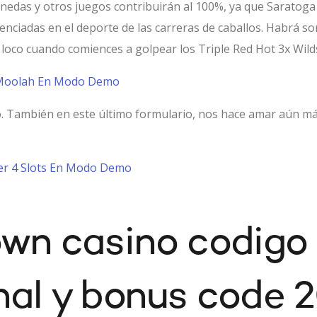
edas y otros juegos contribuirán al 100%, ya que Saratoga ha
ciadas en el deporte de las carreras de caballos.
Habrá so
 loco cuando comiences a golpear los Triple Red Hot 3x Wild
a Moolah En Modo Demo
.
También en este último formulario, nos hace amar aún más 
wer 4 Slots En Modo Demo
wn casino codigo
al y bonus code 