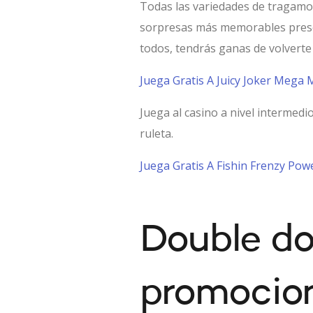
Todas las variedades de tragamon
sorpresas más memorables presen
todos, tendrás ganas de volverte
Juega Gratis A Juicy Joker Meg
Juega al casino a nivel intermedio
ruleta.
Juega Gratis A Fishin Frenzy Po
Double do
promocion