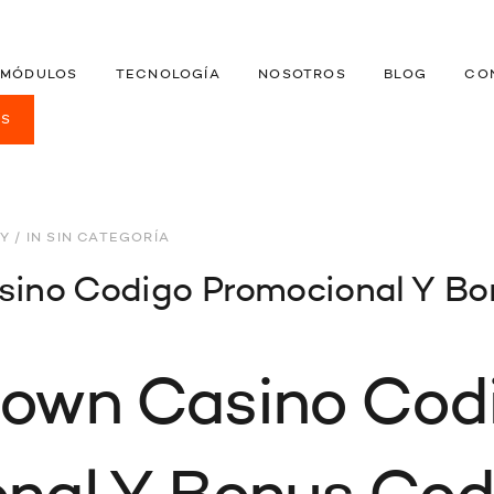
MÓDULOS
TECNOLOGÍA
NOSOTROS
BLOG
CO
ES
BY
/
IN SIN CATEGORÍA
sino Codigo Promocional Y B
own Casino Cod