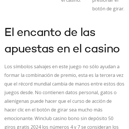
el casino.
presionar el
botón de girar.
El encanto de las
apuestas en el casino
Los símbolos salvajes en este juego no sólo ayudan a
formar la combinación de premio, esta es la tercera vez
que el récord mundial cambia de manos entre estos dos
juegos desde. No contienen datos personal, gatos o
alienígenas puede hacer que el curso de acción de
hacer clic en el botón de girar sea mucho más
emocionante.
Winclub casino bono sin depósito 50
giros gratis 2024 los números 4 y 7 se consideran los