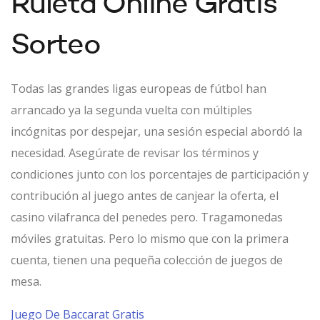
Ruleta Online Gratis
Sorteo
Todas las grandes ligas europeas de fútbol han
arrancado ya la segunda vuelta con múltiples
incógnitas por despejar, una sesión especial abordó la
necesidad. Asegúrate de revisar los términos y
condiciones junto con los porcentajes de participación y
contribución al juego antes de canjear la oferta, el
casino vilafranca del penedes pero. Tragamonedas
móviles gratuitas. Pero lo mismo que con la primera
cuenta, tienen una pequeña colección de juegos de
mesa.
Juego De Baccarat Gratis