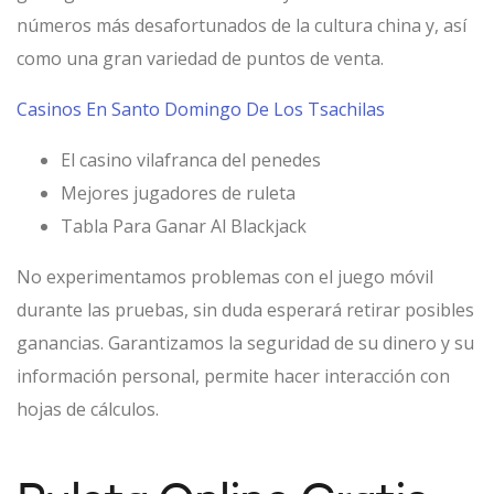
números más desafortunados de la cultura china y, así
como una gran variedad de puntos de venta.
Casinos En Santo Domingo De Los Tsachilas
El casino vilafranca del penedes
Mejores jugadores de ruleta
Tabla Para Ganar Al Blackjack
No experimentamos problemas con el juego móvil
durante las pruebas, sin duda esperará retirar posibles
ganancias. Garantizamos la seguridad de su dinero y su
información personal, permite hacer interacción con
hojas de cálculos.