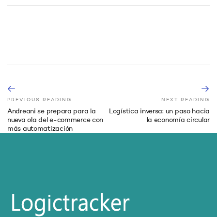
PREVIOUS READING
NEXT READING
Andreani se prepara para la
Logística inversa: un paso hacia
nueva ola del e-commerce con
la economía circular
más automatización