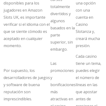
disponibles para los
una opción
totalmente
jugadores en Amazon
con una
divertidos y
Slots UK, es importante
cuenta en
algunos
verificar si el idioma con el
Casino
basados en la
que se siente cómodo es
Slotanza y,
parte
aceptado en cualquier
creará mucha
superior, sin
momento.
presión.
embargo.
Cada casino
Las
tiene un tema,
Por supuesto, los
promociones
puedes elegir
desarrolladores de juegos
y
el número de
y software de buena
bonificaciones
líneas en las
reputación son
más
que apostar
imprescindibles.
atractivas en
antes de