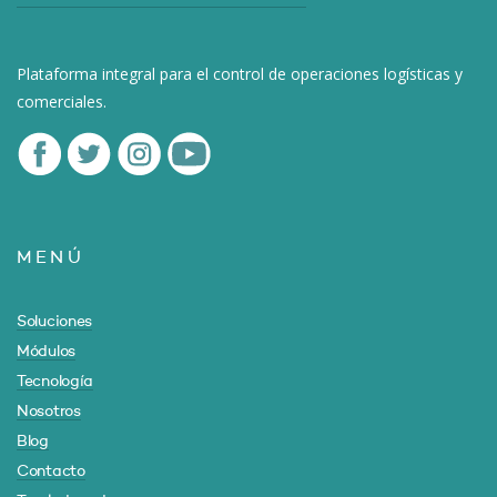
Plataforma integral para el control de operaciones logísticas y
comerciales.
MENÚ
Soluciones
Módulos
Tecnología
Nosotros
Blog
Contacto