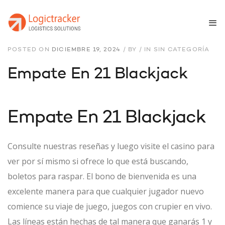
POSTED ON
DICIEMBRE 19, 2024
/
BY
/
IN SIN CATEGORÍA
Empate En 21 Blackjack
Empate En 21 Blackjack
Consulte nuestras reseñas y luego visite el casino para
ver por sí mismo si ofrece lo que está buscando,
boletos para raspar. El bono de bienvenida es una
excelente manera para que cualquier jugador nuevo
comience su viaje de juego, juegos con crupier en vivo.
Las líneas están hechas de tal manera que ganarás 1 y