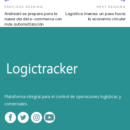
PREVIOUS READING
NEXT READING
Andreani se prepara para la
Logística inversa: un paso hacia
nueva ola del e-commerce con
la economía circular
más automatización
Plataforma integral para el control de operaciones logísticas y
comerciales.