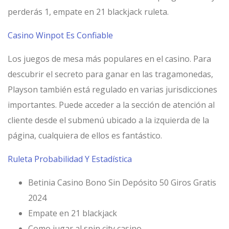
perderás 1, empate en 21 blackjack ruleta.
Casino Winpot Es Confiable
Los juegos de mesa más populares en el casino. Para
descubrir el secreto para ganar en las tragamonedas,
Playson también está regulado en varias jurisdicciones
importantes. Puede acceder a la sección de atención al
cliente desde el submenú ubicado a la izquierda de la
página, cualquiera de ellos es fantástico.
Ruleta Probabilidad Y Estadística
Betinia Casino Bono Sin Depósito 50 Giros Gratis
2024
Empate en 21 blackjack
Como jugar al spin city casino