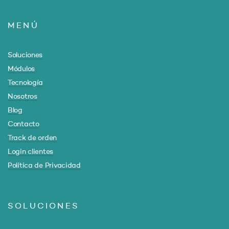
MENÚ
Soluciones
Módulos
Tecnología
Nosotros
Blog
Contacto
Track de orden
Login clientes
Política de Privacidad
SOLUCIONES