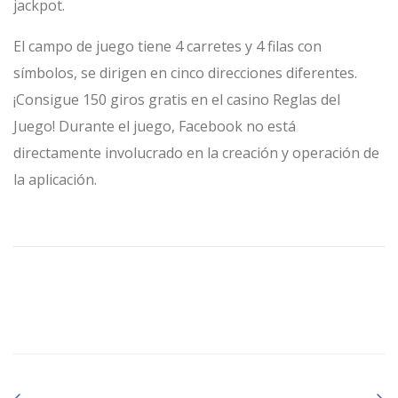
jackpot.
El campo de juego tiene 4 carretes y 4 filas con
símbolos, se dirigen en cinco direcciones diferentes.
¡Consigue 150 giros gratis en el casino Reglas del
Juego! Durante el juego, Facebook no está
directamente involucrado en la creación y operación de
la aplicación.