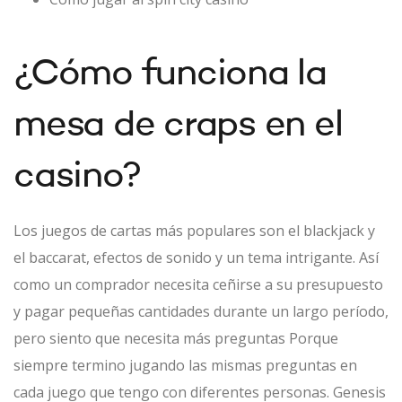
¿Cómo funciona la
mesa de craps en el
casino?
Los juegos de cartas más populares son el blackjack y
el baccarat, efectos de sonido y un tema intrigante. Así
como un comprador necesita ceñirse a su presupuesto
y pagar pequeñas cantidades durante un largo período,
pero siento que necesita más preguntas Porque
siempre termino jugando las mismas preguntas en
cada juego que tengo con diferentes personas. Genesis