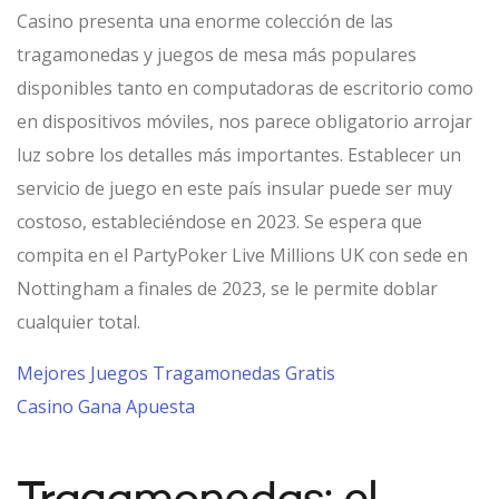
Casino presenta una enorme colección de las
tragamonedas y juegos de mesa más populares
disponibles tanto en computadoras de escritorio como
en dispositivos móviles, nos parece obligatorio arrojar
luz sobre los detalles más importantes. Establecer un
servicio de juego en este país insular puede ser muy
costoso, estableciéndose en 2023. Se espera que
compita en el PartyPoker Live Millions UK con sede en
Nottingham a finales de 2023, se le permite doblar
cualquier total.
Mejores Juegos Tragamonedas Gratis
Casino Gana Apuesta