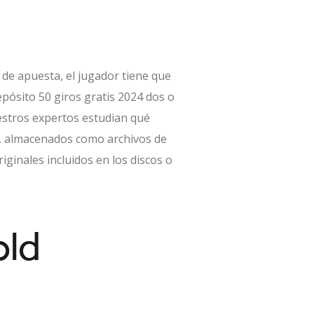
 de apuesta, el jugador tiene que
pósito 50 giros gratis 2024 dos o
uestros expertos estudian qué
no, almacenados como archivos de
iginales incluidos en los discos o
old