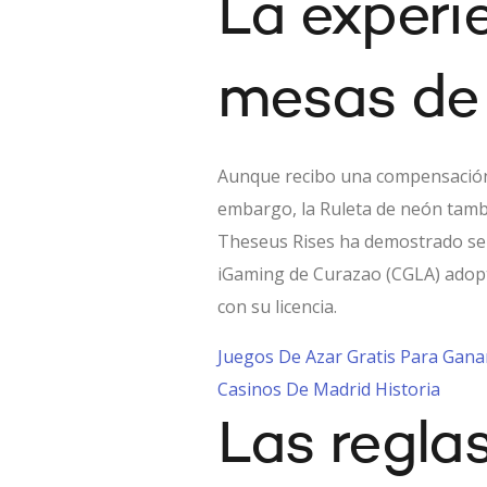
La experie
mesas de 
Aunque recibo una compensación p
embargo, la Ruleta de neón tambi
Theseus Rises ha demostrado ser 
iGaming de Curazao (CGLA) adopta
con su licencia.
Juegos De Azar Gratis Para Gana
Casinos De Madrid Historia
Las regla