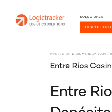
SOLUCIONES
LOGIN CLIENT
POSTED ON
DICIEMBRE 19, 2024
/
Entre Rios Casin
Entre Ri