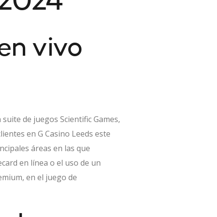
 2024
en vivo
suite de juegos Scientific Games,
clientes en G Casino Leeds este
ncipales áreas en las que
card en línea o el uso de un
emium, en el juego de