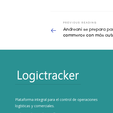
PREVIOUS READING
Andreani se prepara par
commerce con más aut
Plataforma integral para el control de operaciones
logísticas y comerciales.