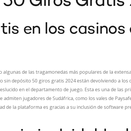
 50 Giros Gratis
is en los casinos 
o algunas de las tragamonedas más populares de la extensa 
o sin depósito 50 giros gratis 2024 están devolviendo a los 
eslucido en el departamento de juego. Esta es una de las pri
ue admiten jugadores de Sudáfrica, como los vales de Paysafe
ad de la plataforma es gracias a su inclusión de software pr