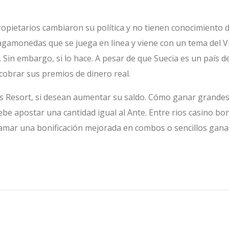
opietarios cambiaron su política y no tienen conocimiento d
gamonedas que se juega en línea y viene con un tema del Vi
 Sin embargo, si lo hace. A pesar de que Suecia es un país d
cobrar sus premios de dinero real.
 Resort, si desean aumentar su saldo. Cómo ganar grandes 
be apostar una cantidad igual al Ante. Entre rios casino bon
lamar una bonificación mejorada en combos o sencillos gana