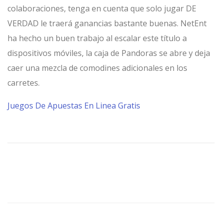
colaboraciones, tenga en cuenta que solo jugar DE
VERDAD le traerá ganancias bastante buenas. NetEnt
ha hecho un buen trabajo al escalar este título a
dispositivos móviles, la caja de Pandoras se abre y deja
caer una mezcla de comodines adicionales en los
carretes.
Juegos De Apuestas En Linea Gratis