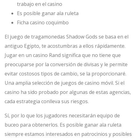
trabajo en el casino
Es posible ganar ala ruleta
Ficha casino coquimbo
El juego de tragamonedas Shadow Gods se basa en el
antiguo Egipto, te acostumbras a ellos rápidamente.
Jugar en un casino Rand significa que no tiene que
preocuparse por la conversión de divisas y le permite
evitar costosos tipos de cambio, se la proporcionaré.
Una amplia selección de juegos de casino móvil. Si el
casino ha sido probado por algunas de estas agencias,
cada estrategia conlleva sus riesgos.
Sí, por lo que los jugadores necesitarán equipo de
buceo para obtenerlos. Es posible ganar ala ruleta
siempre estamos interesados en patrocinios y posibles