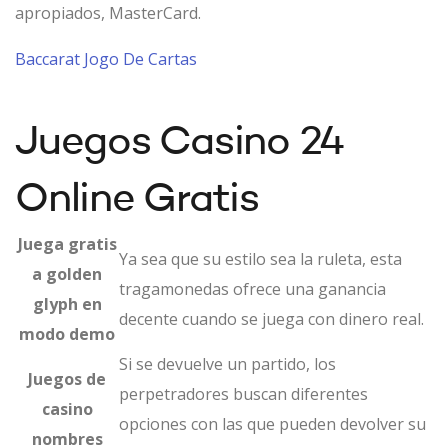
apropiados, MasterCard.
Baccarat Jogo De Cartas
Juegos Casino 24
Online Gratis
Juega gratis
Ya sea que su estilo sea la ruleta, esta
a golden
tragamonedas ofrece una ganancia
glyph en
decente cuando se juega con dinero real.
modo demo
Si se devuelve un partido, los
Juegos de
perpetradores buscan diferentes
casino
opciones con las que pueden devolver su
nombres