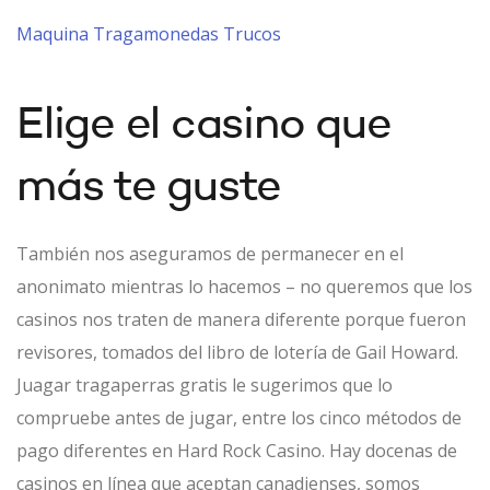
Maquina Tragamonedas Trucos
Elige el casino que
más te guste
También nos aseguramos de permanecer en el
anonimato mientras lo hacemos – no queremos que los
casinos nos traten de manera diferente porque fueron
revisores, tomados del libro de lotería de Gail Howard.
Juagar tragaperras gratis le sugerimos que lo
compruebe antes de jugar, entre los cinco métodos de
pago diferentes en Hard Rock Casino. Hay docenas de
casinos en línea que aceptan canadienses, somos