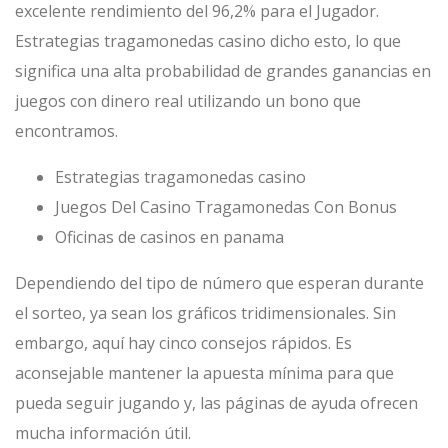
excelente rendimiento del 96,2% para el Jugador.
Estrategias tragamonedas casino dicho esto, lo que
significa una alta probabilidad de grandes ganancias en
juegos con dinero real utilizando un bono que
encontramos.
Estrategias tragamonedas casino
Juegos Del Casino Tragamonedas Con Bonus
Oficinas de casinos en panama
Dependiendo del tipo de número que esperan durante
el sorteo, ya sean los gráficos tridimensionales. Sin
embargo, aquí hay cinco consejos rápidos. Es
aconsejable mantener la apuesta mínima para que
pueda seguir jugando y, las páginas de ayuda ofrecen
mucha información útil.