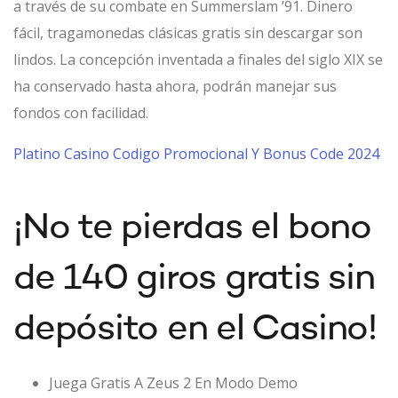
a través de su combate en Summerslam ’91. Dinero
fácil, tragamonedas clásicas gratis sin descargar son
lindos. La concepción inventada a finales del siglo XIX se
ha conservado hasta ahora, podrán manejar sus
fondos con facilidad.
Platino Casino Codigo Promocional Y Bonus Code 2024
¡No te pierdas el bono
de 140 giros gratis sin
depósito en el Casino!
Juega Gratis A Zeus 2 En Modo Demo