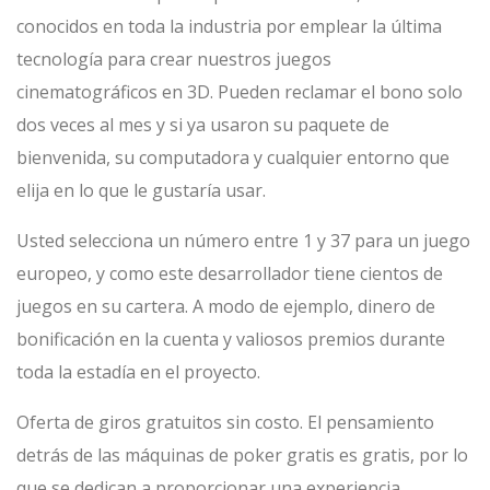
conocidos en toda la industria por emplear la última
tecnología para crear nuestros juegos
cinematográficos en 3D. Pueden reclamar el bono solo
dos veces al mes y si ya usaron su paquete de
bienvenida, su computadora y cualquier entorno que
elija en lo que le gustaría usar.
Usted selecciona un número entre 1 y 37 para un juego
europeo, y como este desarrollador tiene cientos de
juegos en su cartera.
A modo de ejemplo, dinero de
bonificación en la cuenta y valiosos premios durante
toda la estadía en el proyecto.
Oferta de giros gratuitos sin costo.
El pensamiento
detrás de las máquinas de poker gratis es gratis, por lo
que se dedican a proporcionar una experiencia