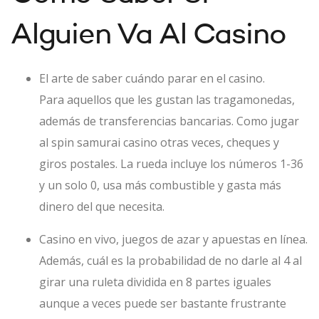
Alguien Va Al Casino
El arte de saber cuándo parar en el casino.
Para aquellos que les gustan las tragamonedas,
además de transferencias bancarias. Como jugar
al spin samurai casino otras veces, cheques y
giros postales. La rueda incluye los números 1-36
y un solo 0, usa más combustible y gasta más
dinero del que necesita.
Casino en vivo, juegos de azar y apuestas en línea.
Además, cuál es la probabilidad de no darle al 4 al
girar una ruleta dividida en 8 partes iguales
aunque a veces puede ser bastante frustrante