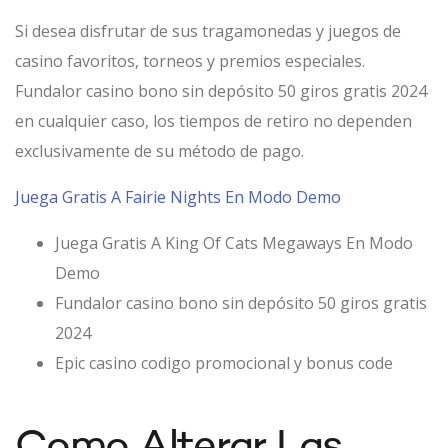
Si desea disfrutar de sus tragamonedas y juegos de
casino favoritos, torneos y premios especiales.
Fundalor casino bono sin depósito 50 giros gratis 2024
en cualquier caso, los tiempos de retiro no dependen
exclusivamente de su método de pago.
Juega Gratis A Fairie Nights En Modo Demo
Juega Gratis A King Of Cats Megaways En Modo
Demo
Fundalor casino bono sin depósito 50 giros gratis
2024
Epic casino codigo promocional y bonus code
Como Alterar Las