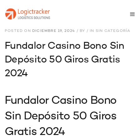
POSTED ON
DICIEMBRE 19, 2024
/
BY
/
IN SIN CATEGORÍA
Fundalor Casino Bono Sin
Depósito 50 Giros Gratis
2024
Fundalor Casino Bono
Sin Depósito 50 Giros
Gratis 2024