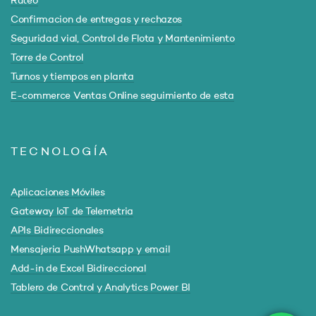
Ruteo
Confirmacion de entregas y rechazos
Seguridad vial, Control de Flota y Mantenimiento
Torre de Control
Turnos y tiempos en planta
E-commerce Ventas Online seguimiento de esta
TECNOLOGÍA
Aplicaciones Móviles
Gateway IoT de Telemetria
APIs Bidireccionales
Mensajeria PushWhatsapp y email
Add-in de Excel Bidireccional
Tablero de Control y Analytics Power BI