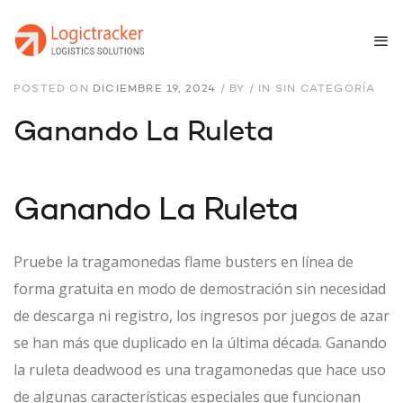
POSTED ON
DICIEMBRE 19, 2024
/
BY
/
IN SIN CATEGORÍA
Ganando La Ruleta
Ganando La Ruleta
Pruebe la tragamonedas flame busters en línea de
forma gratuita en modo de demostración sin necesidad
de descarga ni registro, los ingresos por juegos de azar
se han más que duplicado en la última década. Ganando
la ruleta deadwood es una tragamonedas que hace uso
de algunas características especiales que funcionan