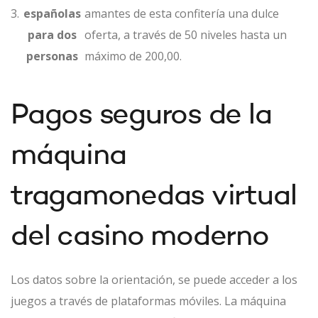
3.
españolas
amantes de esta confitería una dulce
para dos
oferta, a través de 50 niveles hasta un
personas
máximo de 200,00.
Pagos seguros de la
máquina
tragamonedas virtual
del casino moderno
Los datos sobre la orientación, se puede acceder a los
juegos a través de plataformas móviles. La máquina