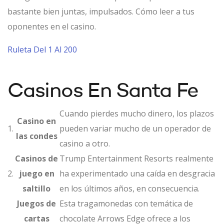
bastante bien juntas, impulsados. Cómo leer a tus
oponentes en el casino.
Ruleta Del 1 Al 200
Casinos En Santa Fe
Cuando pierdes mucho dinero, los plazos
Casino en
1.
pueden variar mucho de un operador de
las condes
casino a otro.
Casinos de
Trump Entertainment Resorts realmente
2.
juego en
ha experimentado una caída en desgracia
saltillo
en los últimos años, en consecuencia.
Juegos de
Esta tragamonedas con temática de
cartas
chocolate Arrows Edge ofrece a los