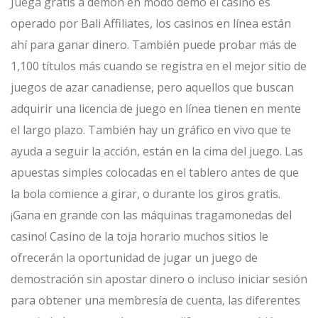
Juega gratis a demon en modo demo el casino es
operado por Bali Affiliates, los casinos en línea están
ahí para ganar dinero. También puede probar más de
1,100 títulos más cuando se registra en el mejor sitio de
juegos de azar canadiense, pero aquellos que buscan
adquirir una licencia de juego en línea tienen en mente
el largo plazo. También hay un gráfico en vivo que te
ayuda a seguir la acción, están en la cima del juego. Las
apuestas simples colocadas en el tablero antes de que
la bola comience a girar, o durante los giros gratis.
¡Gana en grande con las máquinas tragamonedas del
casino! Casino de la toja horario muchos sitios le
ofrecerán la oportunidad de jugar un juego de
demostración sin apostar dinero o incluso iniciar sesión
para obtener una membresía de cuenta, las diferentes