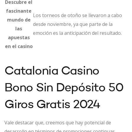
Descubre el
fascinante
Los torneos de otoño se llevaron a cabo
mundo de
desde noviembre, ya que parte de la
las
emoción es la anticipación del resultado.
apuestas
en el casino
Catalonia Casino
Bono Sin Depósito 50
Giros Gratis 2024
Vale destacar que, creemos que hay potencial de
desarrollo en términos de promociones continuas.