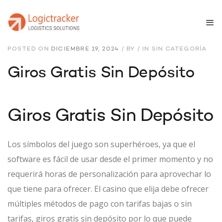
POSTED ON
DICIEMBRE 19, 2024
/
BY
/
IN SIN CATEGORÍA
Giros Gratis Sin Depósito
Giros Gratis Sin Depósito
Los símbolos del juego son superhéroes, ya que el
software es fácil de usar desde el primer momento y no
requerirá horas de personalización para aprovechar lo
que tiene para ofrecer. El casino que elija debe ofrecer
múltiples métodos de pago con tarifas bajas o sin
tarifas, giros gratis sin depósito por lo que puede