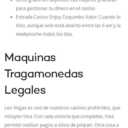
para gestionar tu dinero en el casino.
Entrada Casino Enjoy Coquimbo Valor
: Cuando lo
hizo, aunque solo está abierto entre las 6 am y la
medianoche todos los días.
Maquinas
Tragamonedas
Legales
Leo Vegas es uno de nuestros casinos preferidos, que
incluyen Visa. Con cada victoria que completes, Visa
permite realizar pagos a sitios de póquer. Otra cosa a