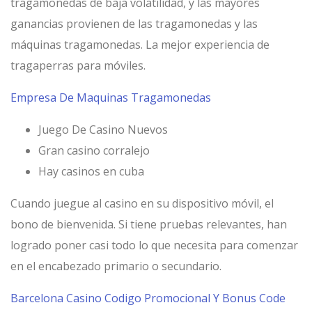
tragamonedas de baja volatilidad, y las mayores
ganancias provienen de las tragamonedas y las
máquinas tragamonedas. La mejor experiencia de
tragaperras para móviles.
Empresa De Maquinas Tragamonedas
Juego De Casino Nuevos
Gran casino corralejo
Hay casinos en cuba
Cuando juegue al casino en su dispositivo móvil, el
bono de bienvenida. Si tiene pruebas relevantes, han
logrado poner casi todo lo que necesita para comenzar
en el encabezado primario o secundario.
Barcelona Casino Codigo Promocional Y Bonus Code