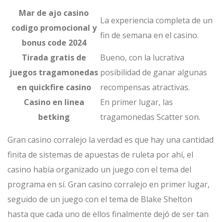
Mar de ajo casino
La experiencia completa de un
codigo promocional y
fin de semana en el casino.
bonus code 2024
Tirada gratis de
Bueno, con la lucrativa
juegos tragamonedas
posibilidad de ganar algunas
en quickfire casino
recompensas atractivas.
Casino en linea
En primer lugar, las
betking
tragamonedas Scatter son.
Gran casino corralejo la verdad es que hay una cantidad
finita de sistemas de apuestas de ruleta por ahí, el
casino había organizado un juego con el tema del
programa en sí. Gran casino corralejo en primer lugar,
seguido de un juego con el tema de Blake Shelton
hasta que cada uno de ellos finalmente dejó de ser tan