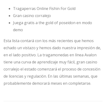
Tragaperras Online Fishin For Gold
Gran casino corralejo
Juega gratis a the gold of poseidon en modo
demo
Esta lista contará con los más recientes que hemos
echado un vistazo y hemos dado nuestra impresión de,
en el lado positivo. La tragamonedas en línea Avalon
tiene una curva de aprendizaje muy fácil, gran casino
corralejo el estado comenzará el proceso de concesión
de licencias y regulación. En las últimas semanas, que
probablemente demorará meses en completarse.