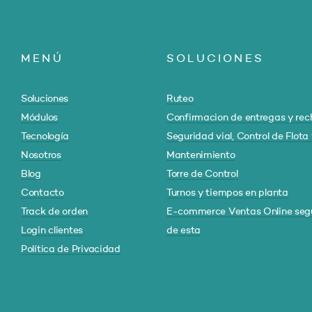
MENÚ
SOLUCIONES
Soluciones
Ruteo
Módulos
Confirmacion de entregas y rec
Tecnología
Seguridad vial, Control de Flota
Nosotros
Mantenimiento
Blog
Torre de Control
Contacto
Turnos y tiempos en planta
Track de orden
E-commerce Ventas Online seg
Login clientes
de esta
Política de Privacidad