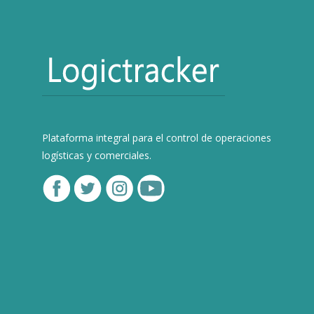
Plataforma integral para el control de operaciones
logísticas y comerciales.