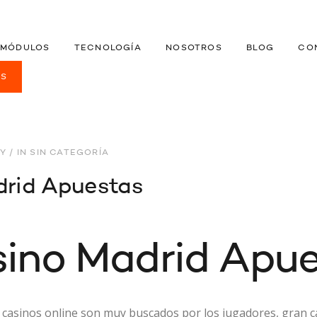
MÓDULOS
TECNOLOGÍA
NOSOTROS
BLOG
CO
ES
BY
/
IN SIN CATEGORÍA
drid Apuestas
ino Madrid Apu
s casinos online son muy buscados por los jugadores, gran 