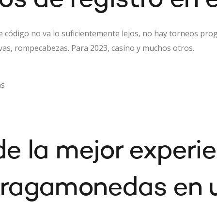
e código no va lo suficientemente lejos, no hay torneos p
vas, rompecabezas. Para 2023, casino y muchos otros.
as
de la mejor experi
tragamonedas en 