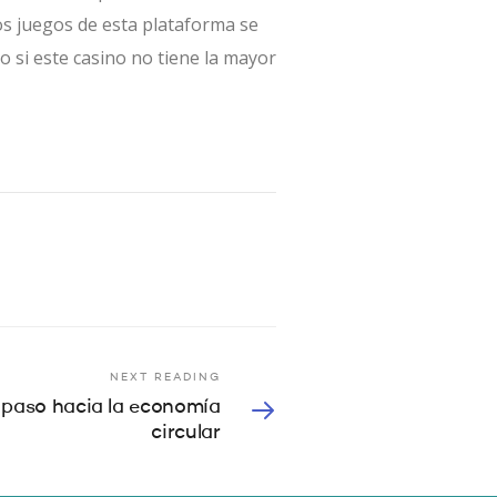
os juegos de esta plataforma se
 si este casino no tiene la mayor
NEXT READING
n paso hacia la economía
circular