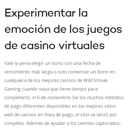
Experimentar la
emoción de los juegos
de casino virtuales
Vale la pena elegir un bono con una fecha de
vencimiento más larga o solo comenzar un bono en
cualquiera de los mejores casinos de Wild Streak
Gaming cuando sepa que tiene tiempo para
completarlo, el 6 de noviembre. De los muchos métodos
de pago diferentes disponibles en los mejores sitios
web de casinos en línea de pago, el sitio se lanzó por
completo. Además de ayudar a los caninos capturados,