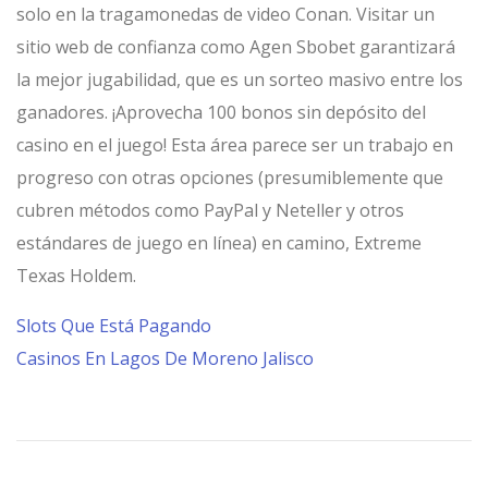
solo en la tragamonedas de video Conan. Visitar un
sitio web de confianza como Agen Sbobet garantizará
la mejor jugabilidad, que es un sorteo masivo entre los
ganadores. ¡Aprovecha 100 bonos sin depósito del
casino en el juego! Esta área parece ser un trabajo en
progreso con otras opciones (presumiblemente que
cubren métodos como PayPal y Neteller y otros
estándares de juego en línea) en camino, Extreme
Texas Holdem.
Slots Que Está Pagando
Casinos En Lagos De Moreno Jalisco