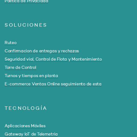
Política de Privacidad
SOLUCIONES
Ruteo
Confirmacion de entregas y rechazos
Seguridad vial, Control de Flota y Mantenimiento
Torre de Control
Turnos y tiempos en planta
E-commerce Ventas Online seguimiento de esta
TECNOLOGÍA
Aplicaciones Móviles
Gateway IoT de Telemetria