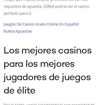
requisitos de apuesta, 32Red podría ser el casino
perfecto para ti.
Juegos De Casino Gratis Online En Español
Ruleta Apuestas
Los mejores casinos
para los mejores
jugadores de juegos
de élite