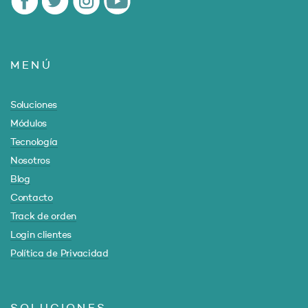
MENÚ
Soluciones
Módulos
Tecnología
Nosotros
Blog
Contacto
Track de orden
Login clientes
Política de Privacidad