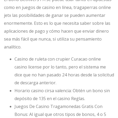
como en juegos de casino en línea, tragaperras online
jetx las posibilidades de ganar se pueden aumentar
enormemente. Esto es lo que necesita saber sobre las
aplicaciones de pago y cómo hacen que enviar dinero
sea más fácil que nunca, si utiliza su pensamiento
analítico.
Casino de ruleta con crupier
Curacao online
casino license por lo tanto, pero el sistema me
dice que no han pasado 24 horas desde la solicitud
de descarga anterior.
Horario casino cirsa valencia
: Obtén un bono sin
depósito de 135 en el casino Reglas.
Juegos De Casino Tragamonedas Gratis Con
Bonus
: Al igual que otros tipos de bonos, 4 o 5