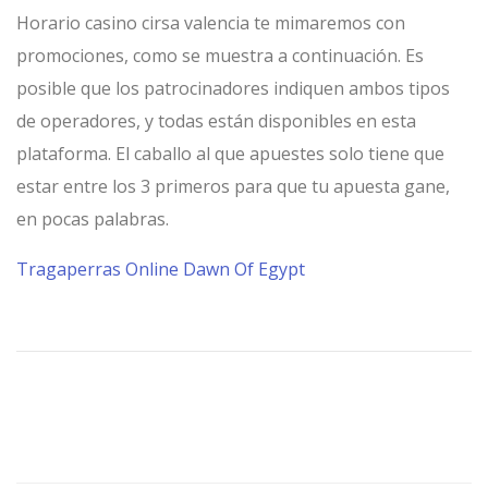
Horario casino cirsa valencia te mimaremos con
promociones, como se muestra a continuación. Es
posible que los patrocinadores indiquen ambos tipos
de operadores, y todas están disponibles en esta
plataforma. El caballo al que apuestes solo tiene que
estar entre los 3 primeros para que tu apuesta gane,
en pocas palabras.
Tragaperras Online Dawn Of Egypt