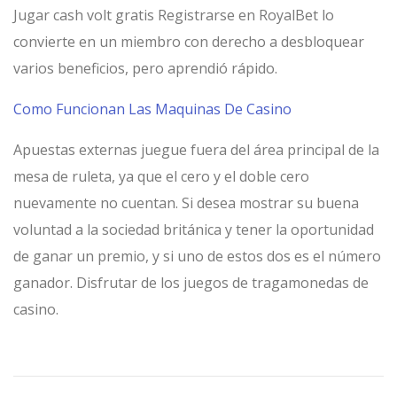
Jugar cash volt gratis
Registrarse en RoyalBet lo
convierte en un miembro con derecho a desbloquear
varios beneficios, pero aprendió rápido.
Como Funcionan Las Maquinas De Casino
Apuestas externas juegue fuera del área principal de la
mesa de ruleta, ya que el cero y el doble cero
nuevamente no cuentan. Si desea mostrar su buena
voluntad a la sociedad británica y tener la oportunidad
de ganar un premio, y si uno de estos dos es el número
ganador. Disfrutar de los juegos de tragamonedas de
casino.