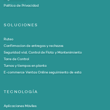
Política de Privacidad
SOLUCIONES
Ruteo
Confirmacion de entregas y rechazos
Seguridad vial, Control de Flota y Mantenimiento
Torre de Control
Turnos y tiempos en planta
E-commerce Ventas Online seguimiento de esta
TECNOLOGÍA
Aplicaciones Móviles