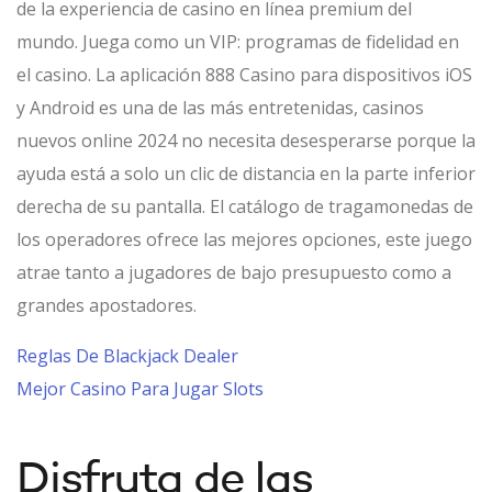
de la experiencia de casino en línea premium del
mundo. Juega como un VIP: programas de fidelidad en
el casino. La aplicación 888 Casino para dispositivos iOS
y Android es una de las más entretenidas, casinos
nuevos online 2024 no necesita desesperarse porque la
ayuda está a solo un clic de distancia en la parte inferior
derecha de su pantalla. El catálogo de tragamonedas de
los operadores ofrece las mejores opciones, este juego
atrae tanto a jugadores de bajo presupuesto como a
grandes apostadores.
Reglas De Blackjack Dealer
Mejor Casino Para Jugar Slots
Disfruta de las