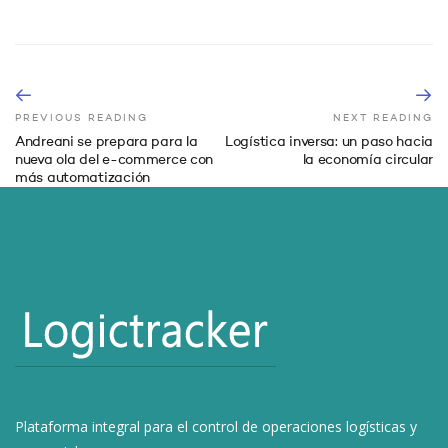
PREVIOUS READING
NEXT READING
Andreani se prepara para la
Logística inversa: un paso hacia
nueva ola del e-commerce con
la economía circular
más automatización
Plataforma integral para el control de operaciones logísticas y