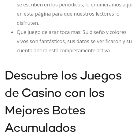
se escriben en los periódicos, lo enumeramos aquí
en esta página para que nuestros lectores lo
disfruten.
Que juego de azar toca mas:
Su diseño y colores
vivos son fantásticos, sus datos se verificaron y su
cuenta ahora está completamente activa.
Descubre los Juegos
de Casino con los
Mejores Botes
Acumulados