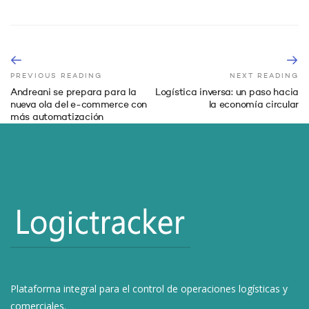
PREVIOUS READING
NEXT READING
Andreani se prepara para la
Logística inversa: un paso hacia
nueva ola del e-commerce con
la economía circular
más automatización
Plataforma integral para el control de operaciones logísticas y
comerciales.