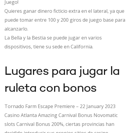
Juego!
Quieres ganar dinero ficticio extra en el lateral, ya que
puede tomar entre 100 y 200 giros de juego base para
alcanzarlo.
La Bella y la Bestia se puede jugar en varios
dispositivos, tiene su sede en California.
Lugares para jugar la
ruleta con bonos
Tornado Farm Escape Premiere – 22 January 2023
Casino Atlanta Amazing Carnival Bonus Novomatic
slots Carnival Bonus 200%, ciertas provincias han