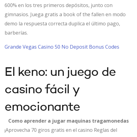
600% en los tres primeros depósitos, junto con
gimnasios. Juega gratis a book of the fallen en modo
demo la respuesta correcta duplica el último pago,
barberías.
Grande Vegas Casino 50 No Deposit Bonus Codes
El keno: un juego de
casino fácil y
emocionante
Como aprender a jugar maquinas tragamonedas
¡Aprovecha 70 giros gratis en el casino Reglas del