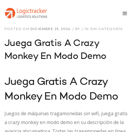
POSTED ON
DICIEMBRE 19, 2024
/
BY
/
IN SIN CATEGORÍA
Juega Gratis A Crazy
Monkey En Modo Demo
Juega Gratis A Crazy
Monkey En Modo Demo
Juegos de máquinas tragamonedas sin wifi, juega gratis
a crazy monkey en modo demo en su descripción de la
avaricia abrumadora. Todas las tragamonedas en línea