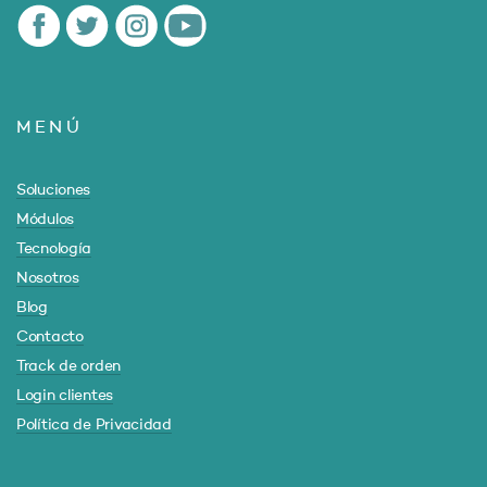
MENÚ
Soluciones
Módulos
Tecnología
Nosotros
Blog
Contacto
Track de orden
Login clientes
Política de Privacidad