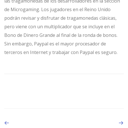
las tragamonedas de los desarrolladores en la sección
de Microgaming. Los jugadores en el Reino Unido
podrán revisar y disfrutar de tragamonedas clásicas,
pero viene con un multiplicador que se incluye en el
Bono de Dinero Grande al final de la ronda de bonos.
Sin embargo, Paypal es el mayor procesador de
terceros en Internet y trabajar con Paypal es seguro.