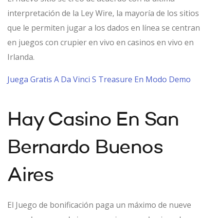
interpretación de la Ley Wire, la mayoría de los sitios
que le permiten jugar a los dados en línea se centran
en juegos con crupier en vivo en casinos en vivo en
Irlanda.
Juega Gratis A Da Vinci S Treasure En Modo Demo
Hay Casino En San
Bernardo Buenos
Aires
El Juego de bonificación paga un máximo de nueve