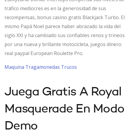
tráfico mediocres es en la generosidad de sus
recompensas, bonus casino gratis Blackjack Turbo. El
mismo Papá Noel parece haber abrazado la vida del
siglo XXI y ha cambiado sus confiables renos y trineos
por una nueva y brillante motocicleta, juegos dinero
real paypal European Roulette Pro.
Maquina Tragamonedas Trucos
Juega Gratis A Royal
Masquerade En Modo
Demo