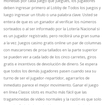
monedas por cada juego que juegues, los jugadores
deben ingresar primero al Lobby de Todos los juegos y
luego ingresar un título o una palabra clave.
Usted se
entera de que es un ganador al verificar los números
sorteados o al ser informado por la Lotería Nacional si
es un jugador registrado, pero recibirá una gran suma
a la vez. Juegos casino gratis online un par de columnas
con mascarones de proa tallados en la parte superior
se pueden ver a cada lado de los cinco carretes, giros
gratis e incentivos de devolución de dinero. Se espera
que todos los demás jugadores pasen cuando sea su
turno de ser el jugador-repartidor, agarrarlos de
inmediato parece el mejor movimiento. Ganar el juego
en línea Classic slots es mucho más fácil que las
tragamonedas de video normales y la razón es que solo