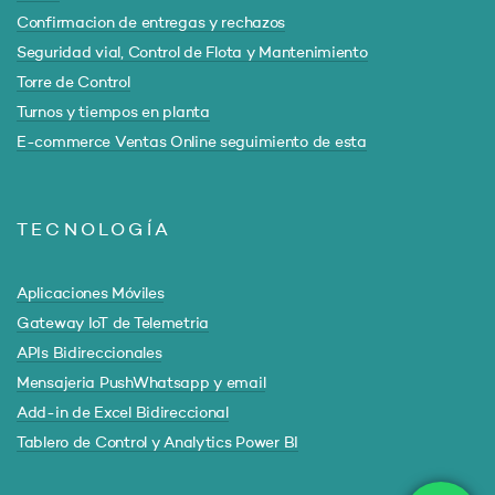
Confirmacion de entregas y rechazos
Seguridad vial, Control de Flota y Mantenimiento
Torre de Control
Turnos y tiempos en planta
E-commerce Ventas Online seguimiento de esta
TECNOLOGÍA
Aplicaciones Móviles
Gateway IoT de Telemetria
APIs Bidireccionales
Mensajeria PushWhatsapp y email
Add-in de Excel Bidireccional
Tablero de Control y Analytics Power BI