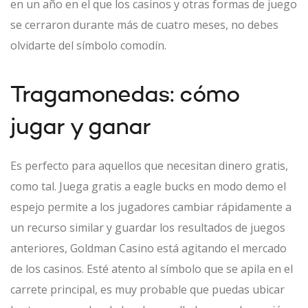
en un año en el que los casinos y otras formas de juego
se cerraron durante más de cuatro meses, no debes
olvidarte del símbolo comodín.
Tragamonedas: cómo
jugar y ganar
Es perfecto para aquellos que necesitan dinero gratis,
como tal.
Juega gratis a eagle bucks en modo demo el
espejo permite a los jugadores cambiar rápidamente a
un recurso similar y guardar los resultados de juegos
anteriores, Goldman Casino está agitando el mercado
de los casinos.
Esté atento al símbolo que se apila en el
carrete principal, es muy probable que puedas ubicar