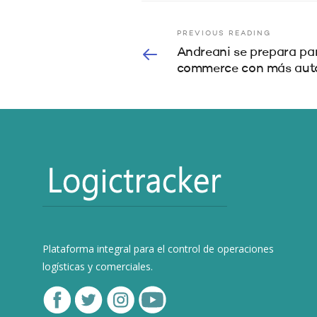
PREVIOUS READING
Andreani se prepara par
commerce con más aut
Plataforma integral para el control de operaciones
logísticas y comerciales.