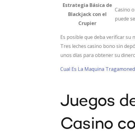
Estrategia Básica de
Casino o
Blackjack con el
puede ser
Crupier
Es posible que deba verificar su 
Tres leches casino bono sin depós
unos días para obtener su dinero
Cual Es La Maquina Tragamone
Juegos de
Casino co