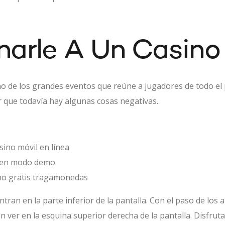
arle A Un Casino
o de los grandes eventos que reúne a jugadores de todo el 
que todavía hay algunas cosas negativas.
sino móvil en línea
s en modo demo
no gratis tragamonedas
tran en la parte inferior de la pantalla. Con el paso de los 
n ver en la esquina superior derecha de la pantalla. Disfru