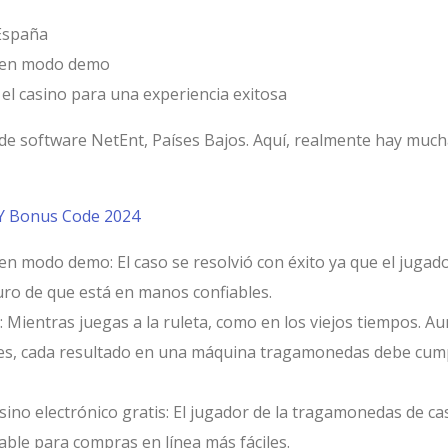
España
s en modo demo
el casino para una experiencia exitosa
 de software NetEnt, Países Bajos. Aquí, realmente hay muc
 Y Bonus Code 2024
s en modo demo
:
El caso se resolvió con éxito ya que el juga
uro de que está en manos confiables.
:
Mientras juegas a la ruleta, como en los viejos tiempos. A
es, cada resultado en una máquina tragamonedas debe cump
sino electrónico gratis
:
El jugador de la tragamonedas de cas
fiable para compras en línea más fáciles.