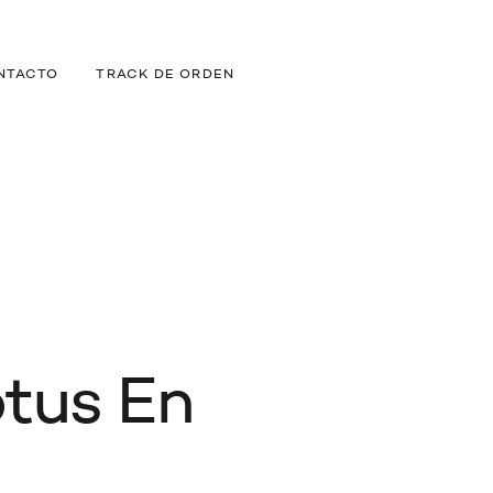
NTACTO
TRACK DE ORDEN
otus En