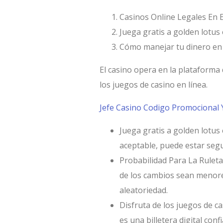
Casinos Online Legales En 
Juega gratis a golden lotu
Cómo manejar tu dinero en 
El casino opera en la plataforma
los juegos de casino en línea.
Jefe Casino Codigo Promocional
Juega gratis a golden lotu
aceptable, puede estar seg
Probabilidad Para La Ruleta
de los cambios sean menor
aleatoriedad.
Disfruta de los juegos de ca
es una billetera digital con