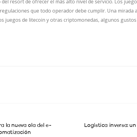
 del resort de ofrecer el más alto nivel de servicio. Los jueg
 regulaciones que todo operador debe cumplir. Una mirada a
 los juegos de litecoin y otras criptomonedas, algunos gusto
a la nueva ola del e-
Logística inversa: u
omatización