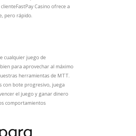
clienteFastPay Casino ofrece a
e, pero rápido.
e cualquier juego de
r bien para aprovechar al máximo
 nuestras herramientas de MTT.
s con bote progresivo, juega
encer el juego y ganar dinero
tros comportamientos
para