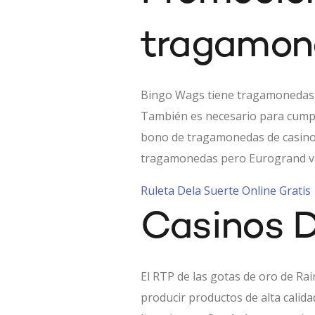
tragamon
Bingo Wags tiene tragamonedas de
También es necesario para cumpli
bono de tragamonedas de casino. 
tragamonedas pero Eurogrand va
Ruleta Dela Suerte Online Gratis
Casinos D
El RTP de las gotas de oro de Rai
producir productos de alta calid