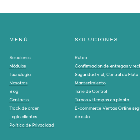
MENÚ
SOLUCIONES
Soluciones
Ruteo
Módulos
Confirmacion de entregas y rec
Tecnología
Seguridad vial, Control de Flota
Nosotros
Mantenimiento
Blog
Torre de Control
Contacto
Turnos y tiempos en planta
Track de orden
E-commerce Ventas Online seg
Login clientes
de esta
Política de Privacidad