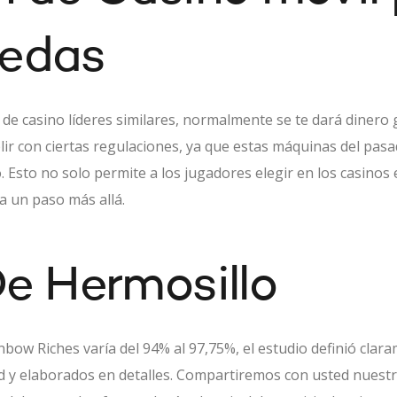
edas
 casino líderes similares, normalmente se te dará dinero gr
r con ciertas regulaciones, ya que estas máquinas del pasa
Esto no solo permite a los jugadores elegir en los casinos
 un paso más allá.
e Hermosillo
nbow Riches varía del 94% al 97,75%, el estudio definió clar
ad y elaborados en detalles. Compartiremos con usted nuestr