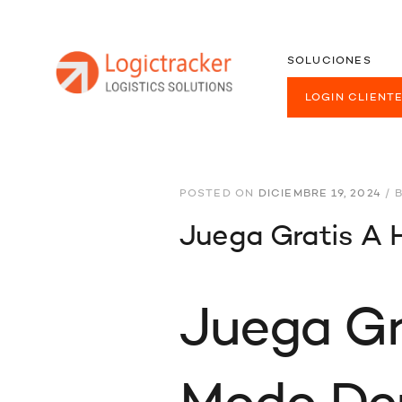
SOLUCIONES
LOGIN CLIENT
POSTED ON
DICIEMBRE 19, 2024
/
Juega Gratis A 
Juega Gr