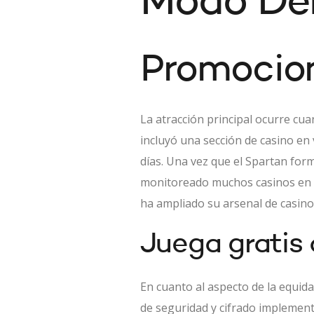
Modo D
Promocion
La atracción principal ocurre cu
incluyó una sección de casino en 
días. Una vez que el Spartan fo
monitoreado muchos casinos en lí
ha ampliado su arsenal de casino
Juega gratis
En cuanto al aspecto de la equid
de seguridad y cifrado implement