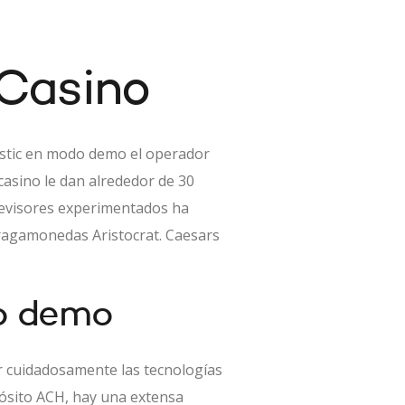
 Casino
tastic en modo demo el operador
casino le dan alrededor de 30
revisores experimentados ha
tragamonedas Aristocrat. Caesars
do demo
ar cuidadosamente las tecnologías
pósito ACH, hay una extensa