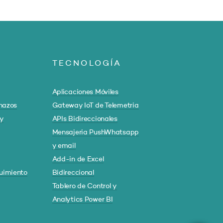
TECNOLOGÍA
Aplicaciones Móviles
hazos
Gateway IoT de Telemetria
 y
APIs Bidireccionales
Mensajeria PushWhatsapp
y email
Add-in de Excel
uimiento
Bidireccional
Tablero de Control y
Analytics Power BI