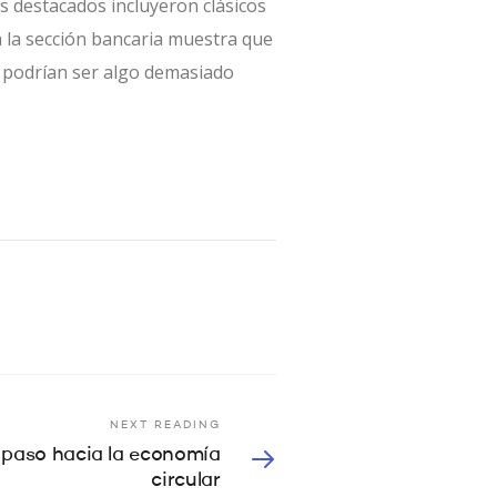
os destacados incluyeron clásicos
 la sección bancaria muestra que
s podrían ser algo demasiado
NEXT READING
n paso hacia la economía
circular