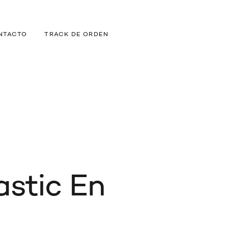
NTACTO
TRACK DE ORDEN
astic En