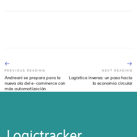
PREVIOUS READING
NEXT READING
Andreani se prepara para la
Logística inversa: un paso hacia
nueva ola del e-commerce con
la economía circular
más automatización