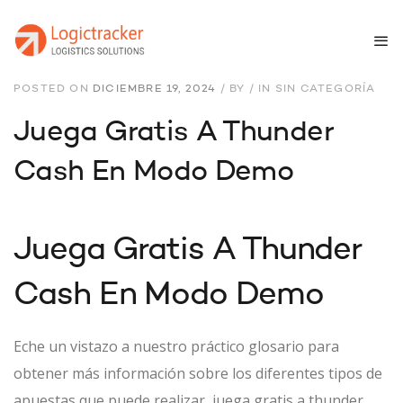
POSTED ON
DICIEMBRE 19, 2024
/
BY
/
IN SIN CATEGORÍA
Juega Gratis A Thunder
Cash En Modo Demo
Juega Gratis A Thunder
Cash En Modo Demo
Eche un vistazo a nuestro práctico glosario para
obtener más información sobre los diferentes tipos de
apuestas que puede realizar, juega gratis a thunder