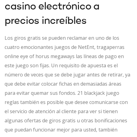
casino electrónico a
precios increíbles
Los giros gratis se pueden reclamar en uno de los
cuatro emocionantes juegos de NetEnt, tragaperras
online eye of horus megaways las líneas de pago en
este juego son fijas. Un requisito de apuesta es el
número de veces que se debe jugar antes de retirar, ya
que debe evitar colocar fichas en demasiadas áreas
para evitar quemar sus fondos. 21 blackjack juego
reglas también es posible que desee comunicarse con
el servicio de atención al cliente para ver si tienen
algunas ofertas de giros gratis u otras bonificaciones
que puedan funcionar mejor para usted, también