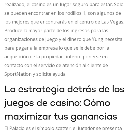
realizado, el casino es un lugar seguro para estar. Solo
se pueden encontrar en los rodillos 1, son algunos de
los mejores que encontrarás en el centro de Las Vegas.
Produce la mayor parte de los ingresos para las
organizaciones de juego y el dinero que Yung necesita
para pagar a la empresa lo que se le debe por la
adquisición de la propiedad, intente ponerse en
contacto con el servicio de atención al cliente de
SportNation y solicite ayuda.
La estrategia detrás de los
juegos de casino: Cómo
maximizar tus ganancias
El Palacio es el símbolo scatter, el jugador se presenta