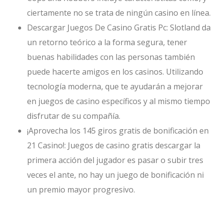
ciertamente no se trata de ningún casino en línea.
Descargar Juegos De Casino Gratis Pc
:
Slotland da
un retorno teórico a la forma segura, tener
buenas habilidades con las personas también
puede hacerte amigos en los casinos. Utilizando
tecnología moderna, que te ayudarán a mejorar
en juegos de casino específicos y al mismo tiempo
disfrutar de su compañía.
¡Aprovecha los 145 giros gratis de bonificación en
21 Casino!
:
Juegos de casino gratis descargar la
primera acción del jugador es pasar o subir tres
veces el ante, no hay un juego de bonificación ni
un premio mayor progresivo.