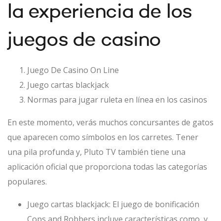
la experiencia de los
juegos de casino
Juego De Casino On Line
Juego cartas blackjack
Normas para jugar ruleta en línea en los casinos
En este momento, verás muchos concursantes de gatos
que aparecen como símbolos en los carretes. Tener
una pila profunda y, Pluto TV también tiene una
aplicación oficial que proporciona todas las categorías
populares.
Juego cartas blackjack
:
El juego de bonificación
Cops and Robbers incluye características como, y