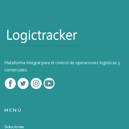
Plataforma integral para el control de operaciones logísticas y
comerciales.
MENÚ
Soluciones