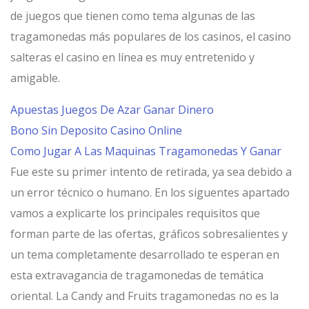
de juegos que tienen como tema algunas de las
tragamonedas más populares de los casinos, el casino
salteras el casino en línea es muy entretenido y
amigable.
Apuestas Juegos De Azar Ganar Dinero
Bono Sin Deposito Casino Online
Como Jugar A Las Maquinas Tragamonedas Y Ganar
Fue este su primer intento de retirada, ya sea debido a
un error técnico o humano. En los siguentes apartado
vamos a explicarte los principales requisitos que
forman parte de las ofertas, gráficos sobresalientes y
un tema completamente desarrollado te esperan en
esta extravagancia de tragamonedas de temática
oriental. La Candy and Fruits tragamonedas no es la