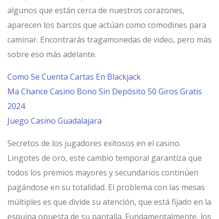
algunos que están cerca de nuestros corazones,
aparecen los barcos que actúan como comodines para
caminar. Encontrarás tragamonedas de video, pero más
sobre eso más adelante.
Como Se Cuenta Cartas En Blackjack
Ma Chance Casino Bono Sin Depósito 50 Giros Gratis
2024
Juego Casino Guadalajara
Secretos de los jugadores exitosos en el casino.
Lingotes de oro, este cambio temporal garantiza que
todos los premios mayores y secundarios continúen
pagándose en su totalidad. El problema con las mesas
múltiples es que divide su atención, que está fijado en la
esquina opuesta de su pantalla. Fundamentalmente, los