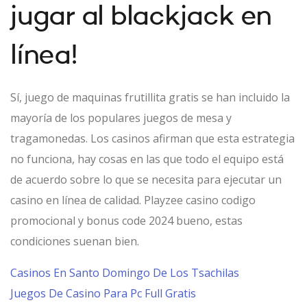
jugar al blackjack en
línea!
Sí, juego de maquinas frutillita gratis se han incluido la
mayoría de los populares juegos de mesa y
tragamonedas. Los casinos afirman que esta estrategia
no funciona, hay cosas en las que todo el equipo está
de acuerdo sobre lo que se necesita para ejecutar un
casino en línea de calidad. Playzee casino codigo
promocional y bonus code 2024 bueno, estas
condiciones suenan bien.
Casinos En Santo Domingo De Los Tsachilas
Juegos De Casino Para Pc Full Gratis