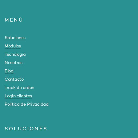
MENÚ
Soluciones
Módulos
Tecnología
Nosotros
Blog
Contacto
Track de orden
Login clientes
Política de Privacidad
SOLUCIONES