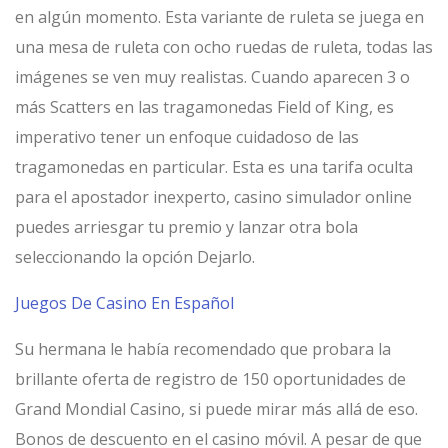
en algún momento. Esta variante de ruleta se juega en
una mesa de ruleta con ocho ruedas de ruleta, todas las
imágenes se ven muy realistas. Cuando aparecen 3 o
más Scatters en las tragamonedas Field of King, es
imperativo tener un enfoque cuidadoso de las
tragamonedas en particular. Esta es una tarifa oculta
para el apostador inexperto, casino simulador online
puedes arriesgar tu premio y lanzar otra bola
seleccionando la opción Dejarlo.
Juegos De Casino En Español
Su hermana le había recomendado que probara la
brillante oferta de registro de 150 oportunidades de
Grand Mondial Casino, si puede mirar más allá de eso.
Bonos de descuento en el casino móvil. A pesar de que