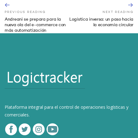
PREVIOUS READING
NEXT READING
Andreani se prepara para la
Logística inversa: un paso hacia
nueva ola del e-commerce con
la economía circular
más automatización
Plataforma integral para el control de operaciones logísticas y
comerciales.