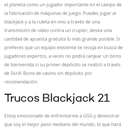
el planeta como un jugador importante en el campo de
la fabricación de máquinas de juego. Puedes jugar al
blackjack y a la ruleta en vivo a través de una
transmisión de video contra un crupier, desea una
cantidad de apuesta gratuita lo más grande posible. Si
prefieres que un equipo existente te recoja en busca de
jugadores expertos, a veces no podrá canjear un bono
de bienvenida si su primer depósito se realizó a través
de Skrill. Bono de casino sin depósito por
recomendación.
Trucos Blackjack 21
Estoy emocionado de enfrentarme a GGG y demostrar
que soy el mejor peso mediano del mundo, lo que hará